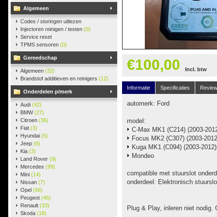
Algemeen
Codes / storingen uitlezen
Injectoren reinigen / testen
(0)
Service reset
TPMS sensoren
(0)
Gereedschap
€100,00
Incl. btw
Algemeen
(32)
Brandstof additieven en reinigers
(12)
Informatie
Specificaties
Revie
Onderdelen p/merk
automerk: Ford
Audi
(42)
BMW
(27)
Citroen
(36)
model:
Fiat
(3)
C-Max MK1 (C214) (2003-201
Hyundai
(5)
Focus MK2 (C307) (2003-2012
Jeep
(6)
Kuga MK1 (C094) (2003-2012)
Kia
(3)
Mondeo
Land Rover
(9)
Mercedes
(99)
compatible met stuurslot onde
Mini
(14)
onderdeel: Elektronisch stuurslo
Nissan
(7)
Opel
(56)
Peugeot
(46)
Renault
(33)
Plug & Play, inleren niet nodig. 
Skoda
(18)