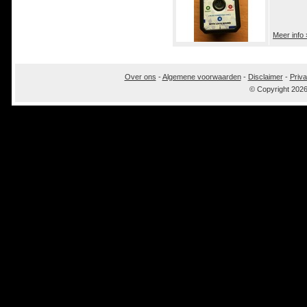
Meer info 
Over ons
-
Algemene voorwaarden
-
Disclaimer
-
Priva
© Copyright 202