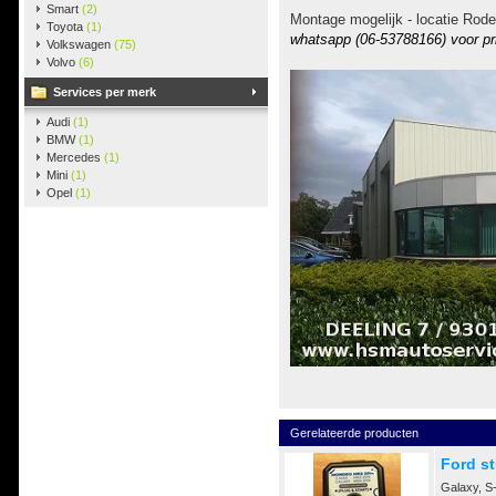
Smart
(2)
Montage mogelijk - locatie Rode
Toyota
(1)
whatsapp (06-53788166) voor pr
Volkswagen
(75)
Volvo
(6)
Services per merk
Audi
(1)
BMW
(1)
Mercedes
(1)
Mini
(1)
Opel
(1)
Gerelateerde producten
Ford st
Galaxy, S