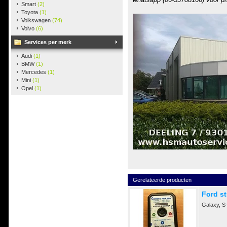
Smart
(2)
Toyota
(1)
Volkswagen
(74)
Volvo
(6)
Services per merk
Audi
(1)
BMW
(1)
Mercedes
(1)
Mini
(1)
Opel
(1)
Gerelateerde producten
Ford st
Galaxy, S