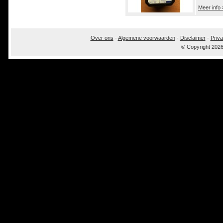
Meer info 
Over ons
-
Algemene voorwaarden
-
Disclaimer
-
Priva
© Copyright 202