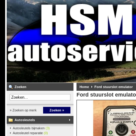
Zoeken
Home
Ford stuurslot emulator
Ford stuurslot emulato
» Zoeken op merk
Zoeken »
Autosleutels
Autosleutels bijmaken
(3)
Autosleutel reparatie
(0)