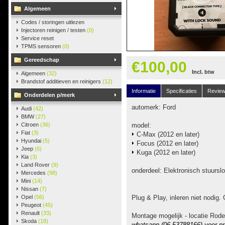
Algemeen
Codes / storingen uitlezen
Injectoren reinigen / testen
(0)
Service reset
TPMS sensoren
(0)
Gereedschap
€100,00
Incl. btw
Algemeen
(32)
Brandstof additieven en reinigers
(12)
Informatie
Specificaties
Revie
Onderdelen p/merk
automerk: Ford
Audi
(42)
BMW
(27)
Citroen
(36)
model:
Fiat
(3)
C-Max (2012 en later)
Hyundai
(5)
Focus (2012 en later)
Jeep
(6)
Kuga (2012 en later)
Kia
(3)
Land Rover
(9)
onderdeel: Elektronisch stuurslo
Mercedes
(98)
Mini
(14)
Nissan
(7)
Opel
(56)
Plug & Play, inleren niet nodig. 
Peugeot
(45)
Renault
(33)
Montage mogelijk - locatie Rode
Skoda
(18)
whatsapp (06-53788166) voor pr