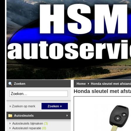
Zoeken
Home
Honda sleutel met afstan
Honda sleutel met afs
» Zoeken op merk
Zoeken »
Autosleutels
Autosleutels bijmaken
(3)
Autosleutel reparatie
(0)