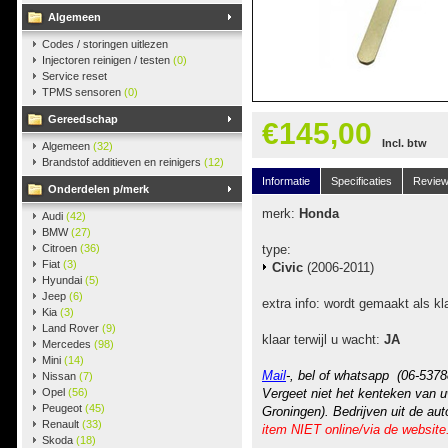
Algemeen
Codes / storingen uitlezen
Injectoren reinigen / testen
(0)
Service reset
TPMS sensoren
(0)
Gereedschap
€145,00
Incl. btw
Algemeen
(32)
Brandstof additieven en reinigers
(12)
Informatie
Specificaties
Revie
Onderdelen p/merk
merk:
Honda
Audi
(42)
BMW
(27)
Citroen
(36)
type:
Fiat
(3)
Civic
(2006-2011)
Hyundai
(5)
Jeep
(6)
extra info: wordt gemaakt als kla
Kia
(3)
Land Rover
(9)
klaar terwijl u wacht:
JA
Mercedes
(98)
Mini
(14)
Mail
-, bel of whatsapp (06-5378
Nissan
(7)
Opel
(56)
Vergeet niet het kenteken van u
Peugeot
(45)
Groningen). Bedrijven uit de au
Renault
(33)
item NIET online/via de website
Skoda
(18)