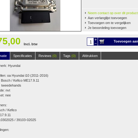
Neem contact op over dit product
Aan verlanglijst toevoegen
Toevoegen om te vergelijken
Je beoordeling toevoegen
75,00
Toevoegen aa
Incl. btw
winkelwagen
matie
Specificaties
Reviews
(0)
Tags
(0)
Afdrukken
merk: Hyundai
len: oa Hyundai i10 (2011-2016)
 Bosch / Kefico ME17.9.11
t: tweedehands
de: nvt
set: nee
ers:
ch / Kefico
17.9.11
10302025 / 39103-02025
lingen: