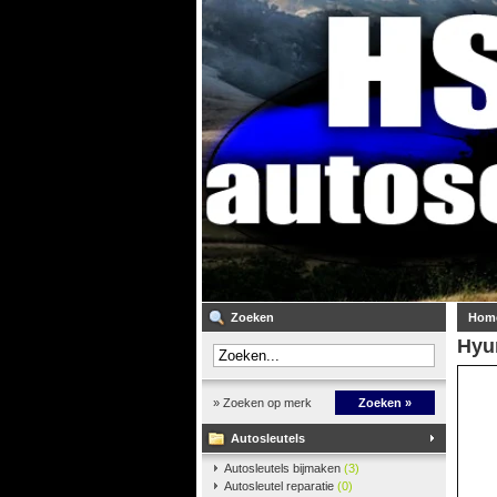
Zoeken
Hom
Hyu
» Zoeken op merk
Zoeken »
Autosleutels
Autosleutels bijmaken
(3)
Autosleutel reparatie
(0)