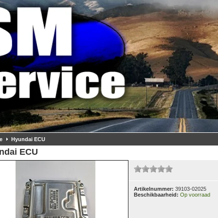
e
Hyundai ECU
ndai ECU
Artikelnummer:
39103-02025
Beschikbaarheid:
Op voorraad