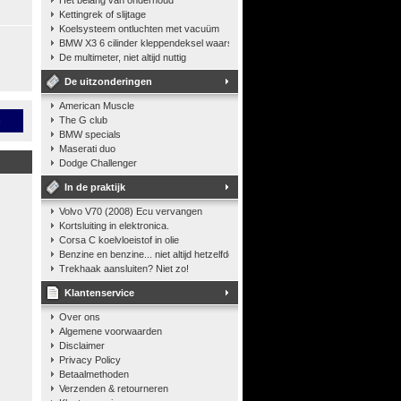
Het belang van onderhoud
Kettingrek of slijtage
Koelsysteem ontluchten met vacuüm
BMW X3 6 cilinder kleppendeksel waarshuwing
De multimeter, niet altijd nuttig
De uitzonderingen
American Muscle
n
The G club
BMW specials
Maserati duo
Dodge Challenger
In de praktijk
Volvo V70 (2008) Ecu vervangen
Kortsluiting in elektronica.
Corsa C koelvloeistof in olie
Benzine en benzine... niet altijd hetzelfde
Trekhaak aansluiten? Niet zo!
Klantenservice
Over ons
Algemene voorwaarden
Disclaimer
Privacy Policy
Betaalmethoden
Verzenden & retourneren