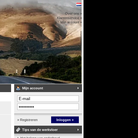
Over ons »
Klantenservice »
Mijn account »
Mijn account
» Registreren
Inloggen »
Tips van de werkvloer