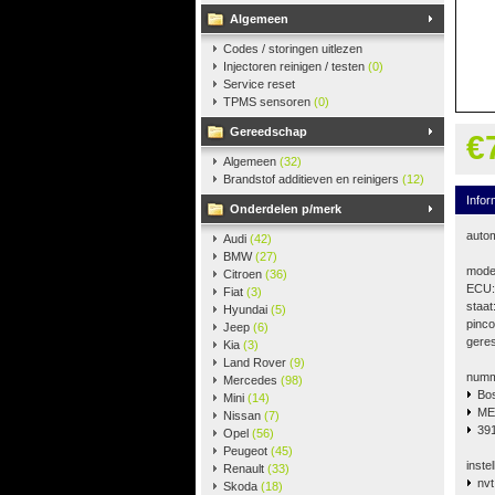
Algemeen
Codes / storingen uitlezen
Injectoren reinigen / testen
(0)
Service reset
TPMS sensoren
(0)
Gereedschap
€
Algemeen
(32)
Brandstof additieven en reinigers
(12)
Infor
Onderdelen p/merk
auto
Audi
(42)
BMW
(27)
model
Citroen
(36)
ECU:
Fiat
(3)
staa
Hyundai
(5)
pinco
Jeep
(6)
gere
Kia
(3)
Land Rover
(9)
numm
Mercedes
(98)
Bos
Mini
(14)
ME
Nissan
(7)
39
Opel
(56)
Peugeot
(45)
instel
Renault
(33)
nvt
Skoda
(18)