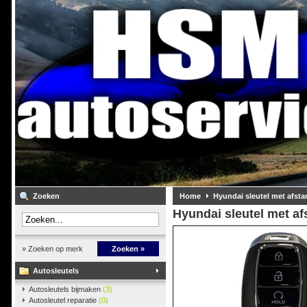
Zoeken
Home
Hyundai sleutel met afst
Hyundai sleutel met a
» Zoeken op merk
Zoeken »
Autosleutels
Autosleutels bijmaken
(3)
Autosleutel reparatie
(0)