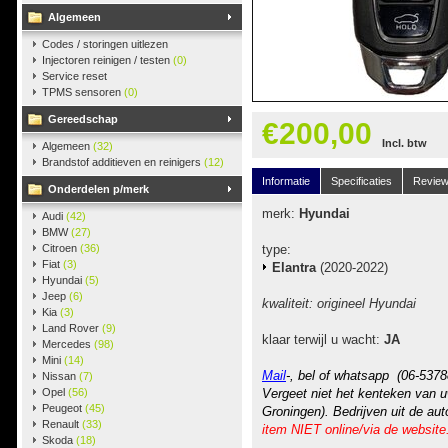
Algemeen
Codes / storingen uitlezen
Injectoren reinigen / testen
(0)
Service reset
TPMS sensoren
(0)
Gereedschap
€200,00
Incl. btw
Algemeen
(32)
Brandstof additieven en reinigers
(12)
Informatie
Specificaties
Revie
Onderdelen p/merk
merk:
Hyundai
Audi
(42)
BMW
(27)
Citroen
(36)
type:
Fiat
(3)
Elantra
(2020-2022)
Hyundai
(5)
Jeep
(6)
kwaliteit: origineel Hyundai
Kia
(3)
Land Rover
(9)
klaar terwijl u wacht:
JA
Mercedes
(98)
Mini
(14)
Mail
-, bel of whatsapp (06-5378
Nissan
(7)
Opel
(56)
Vergeet niet het kenteken van u
Peugeot
(45)
Groningen). Bedrijven uit de au
Renault
(33)
item NIET online/via de website
Skoda
(18)