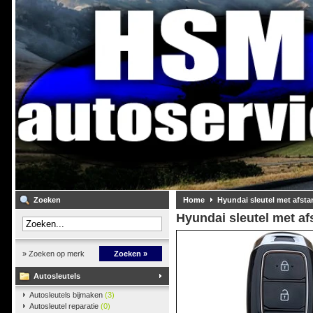
Zoeken
Home
Hyundai sleutel met afst
Hyundai sleutel met a
» Zoeken op merk
Zoeken »
Autosleutels
Autosleutels bijmaken
(3)
Autosleutel reparatie
(0)