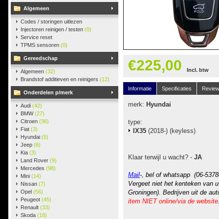
Algemeen
Codes / storingen uitlezen
Injectoren reinigen / testen
(0)
Service reset
TPMS sensoren
(0)
Gereedschap
€225,00
Incl. btw
Algemeen
(32)
Brandstof additieven en reinigers
(12)
Informatie
Specificaties
Revie
Onderdelen p/merk
merk:
Hyundai
Audi
(42)
BMW
(27)
Citroen
(36)
type:
Fiat
(3)
IX35
(2018-) (keyless)
Hyundai
(5)
Jeep
(6)
Kia
(3)
Klaar terwijl u wacht? -
JA
Land Rover
(9)
Mercedes
(98)
Mail
-, bel of whatsapp (06-5378
Mini
(14)
Vergeet niet het kenteken van u
Nissan
(7)
Opel
(56)
Groningen). Bedrijven uit de au
Peugeot
(45)
item NIET online/via de website
Renault
(33)
Skoda
(18)