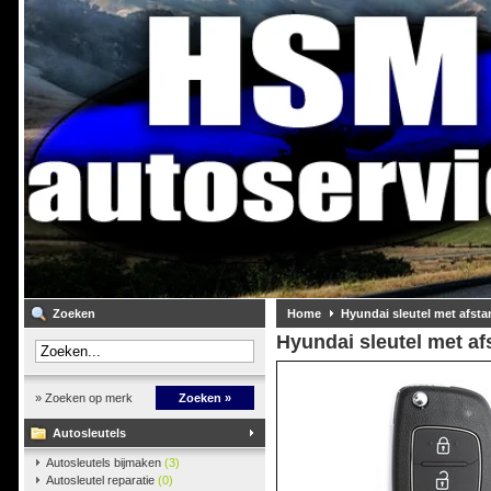
Zoeken
Home
Hyundai sleutel met afst
Hyundai sleutel met a
» Zoeken op merk
Zoeken »
Autosleutels
Autosleutels bijmaken
(3)
Autosleutel reparatie
(0)