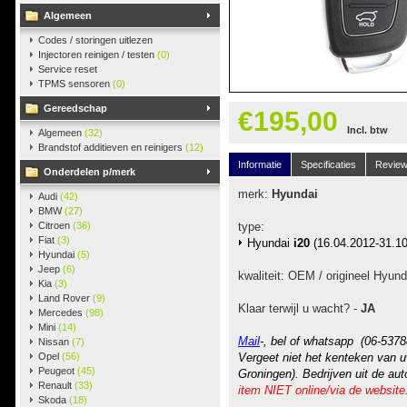
Algemeen
Codes / storingen uitlezen
Injectoren reinigen / testen
(0)
Service reset
TPMS sensoren
(0)
Gereedschap
€195,00
Incl. btw
Algemeen
(32)
Brandstof additieven en reinigers
(12)
Informatie
Specificaties
Revie
Onderdelen p/merk
merk:
Hyundai
Audi
(42)
BMW
(27)
Citroen
(36)
type:
Fiat
(3)
Hyundai
i20
(16.04.2012-31.10
Hyundai
(5)
Jeep
(6)
kwaliteit: OEM / origineel Hyund
Kia
(3)
Land Rover
(9)
Klaar terwijl u wacht? -
JA
Mercedes
(98)
Mini
(14)
Mail
-, bel of whatsapp (06-5378
Nissan
(7)
Opel
(56)
Vergeet niet het kenteken van u
Peugeot
(45)
Groningen). Bedrijven uit de au
Renault
(33)
item NIET online/via de website
Skoda
(18)