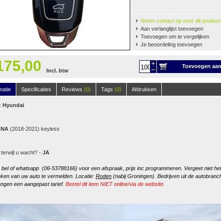
Neem contact op over dit product
Aan verlanglijst toevoegen
Toevoegen om te vergelijken
Je beoordeling toevoegen
175,00
Toevoegen aa
Incl. btw
winkelwagen
matie
Specificaties
Reviews
(0)
Tags
(0)
Afdrukken
:
Hyundai
ONA
(2018-2021) keyless
 terwijl u wacht? -
JA
, bel of whatsapp (06-53788166) voor een afspraak, prijs inc programmeren. Vergeet niet he
ken van uw auto te vermelden. Locatie:
Roden
(nabij Groningen). Bedrijven uit de autobranc
ngen een aangepast tarief.
Bestel dit item NIET online/via de website.