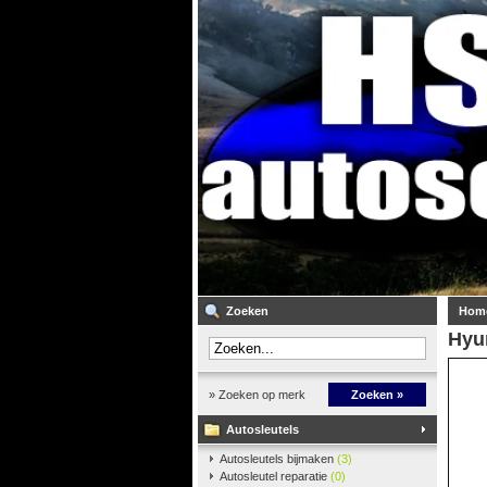
Zoeken
Hom
Hyu
» Zoeken op merk
Zoeken »
Autosleutels
Autosleutels bijmaken
(3)
Autosleutel reparatie
(0)