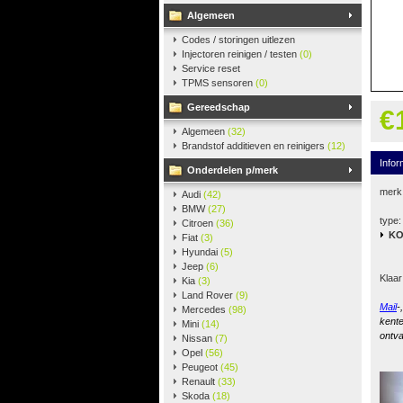
Algemeen
Codes / storingen uitlezen
Injectoren reinigen / testen
(0)
Service reset
TPMS sensoren
(0)
Gereedschap
€
Algemeen
(32)
Brandstof additieven en reinigers
(12)
Infor
Onderdelen p/merk
merk
Audi
(42)
BMW
(27)
type:
Citroen
(36)
K
Fiat
(3)
Hyundai
(5)
Jeep
(6)
Klaar
Kia
(3)
Land Rover
(9)
Mail
-
Mercedes
(98)
kente
Mini
(14)
ontva
Nissan
(7)
Opel
(56)
Peugeot
(45)
Renault
(33)
Skoda
(18)