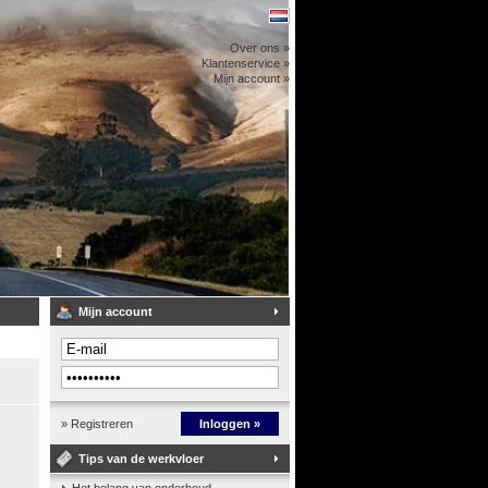
Over ons »
Klantenservice »
Mijn account »
Mijn account
» Registreren
Inloggen »
Tips van de werkvloer