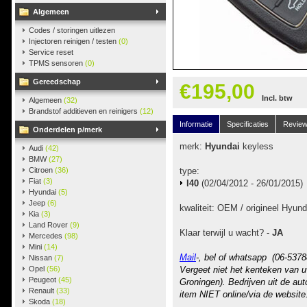
Algemeen
Codes / storingen uitlezen
Injectoren reinigen / testen
(0)
Service reset
TPMS sensoren
(0)
Gereedschap
€195,00
Incl. btw
Algemeen
(32)
Brandstof additieven en reinigers
(12)
Informatie
Specificaties
Revie
Onderdelen p/merk
merk:
Hyundai
keyless
Audi
(42)
BMW
(27)
Citroen
(36)
type:
Fiat
(3)
I40
(02/04/2012 - 26/01/2015)
Hyundai
(5)
Jeep
(6)
kwaliteit: OEM / origineel Hyund
Kia
(3)
Land Rover
(9)
Klaar terwijl u wacht? -
JA
Mercedes
(98)
Mini
(14)
Mail
-, bel of whatsapp (06-5378
Nissan
(7)
Opel
(56)
Vergeet niet het kenteken van u
Peugeot
(45)
Groningen). Bedrijven uit de au
Renault
(33)
item NIET online/via de website
Skoda
(18)