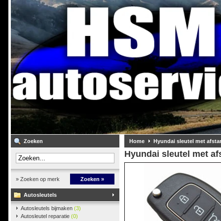
Zoeken
Home
Hyundai sleutel met afst
Hyundai sleutel met a
» Zoeken op merk
Zoeken »
Autosleutels
Autosleutels bijmaken
(3)
Autosleutel reparatie
(0)