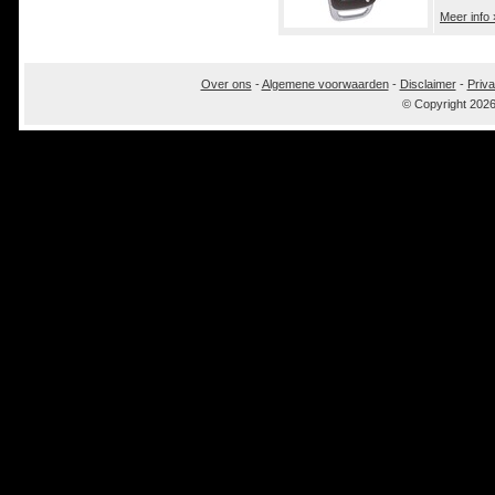
Meer info 
Over ons
-
Algemene voorwaarden
-
Disclaimer
-
Priva
© Copyright 202