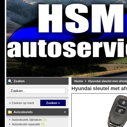
Zoeken
Home
Hyundai sleutel met afst
Hyundai sleutel met a
» Zoeken op merk
Zoeken »
Autosleutels
Autosleutels bijmaken
(3)
Autosleutel reparatie
(0)