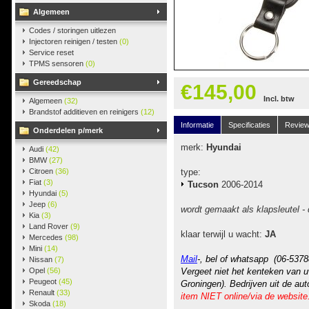
Algemeen
Codes / storingen uitlezen
Injectoren reinigen / testen
(0)
Service reset
TPMS sensoren
(0)
Gereedschap
€145,00
Incl. btw
Algemeen
(32)
Brandstof additieven en reinigers
(12)
Informatie
Specificaties
Revie
Onderdelen p/merk
merk:
Hyundai
Audi
(42)
BMW
(27)
Citroen
(36)
type:
Fiat
(3)
Tucson
2006-2014
Hyundai
(5)
Jeep
(6)
wordt gemaakt als klapsleutel - 
Kia
(3)
Land Rover
(9)
klaar terwijl u wacht:
JA
Mercedes
(98)
Mini
(14)
Mail
-, bel of whatsapp (06-5378
Nissan
(7)
Opel
(56)
Vergeet niet het kenteken van u
Peugeot
(45)
Groningen). Bedrijven uit de au
Renault
(33)
item NIET online/via de website
Skoda
(18)