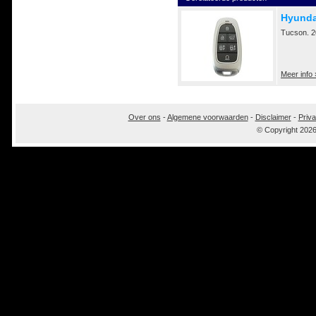
Hyunda
Tucson. 2
Meer info 
Over ons
-
Algemene voorwaarden
-
Disclaimer
-
Priva
© Copyright 202