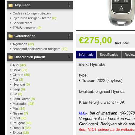
Algemeen
Codes / storingen uitlezen
Injectoren reinigen / testen
(0)
Service reset
TPMS sensoren
(0)
Gereedschap
€275,00
Incl. btw
Algemeen
(32)
Brandstof additieven en reinigers
(12)
Informatie
Specificaties
Revie
Onderdelen p/merk
merk:
Hyundai
Audi
(42)
BMW
(27)
Citroen
(36)
type:
Fiat
(3)
Tucson
2022 (keyless)
Hyundai
(5)
Jeep
(6)
kwaliteit: origineel Hyundai
Kia
(3)
Land Rover
(9)
Klaar terwijl u wacht? -
JA
Mercedes
(98)
Mini
(14)
Mail
-, bel of whatsapp (06-5378
Nissan
(7)
Opel
(56)
Vergeet niet het kenteken van u
Peugeot
(45)
Groningen). Bedrijven uit de au
Renault
(33)
item NIET online/via de website
Skoda
(18)