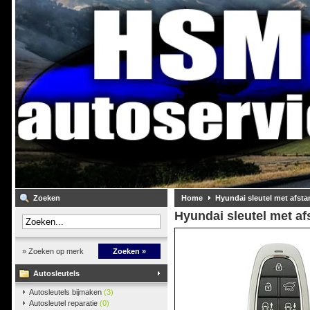
Zoeken
Home
Hyundai sleutel met afst
Hyundai sleutel met a
» Zoeken op merk
Zoeken »
Autosleutels
Autosleutels bijmaken
(3)
Autosleutel reparatie
(0)