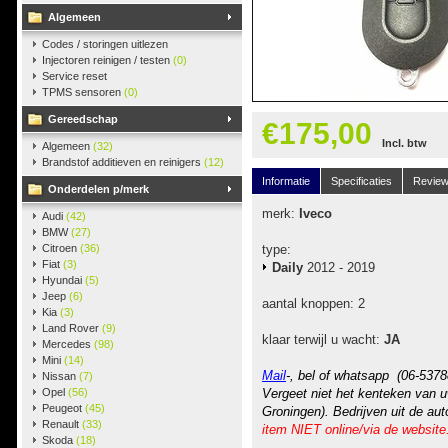
Algemeen
Codes / storingen uitlezen
Injectoren reinigen / testen
(0)
Service reset
TPMS sensoren
(0)
Gereedschap
€175,00
Incl. btw
Algemeen
(32)
Brandstof additieven en reinigers
(12)
Informatie
Specificaties
Revie
Onderdelen p/merk
merk:
Iveco
Audi
(42)
BMW
(27)
Citroen
(36)
type:
Fiat
(3)
Daily
2012 - 2019
Hyundai
(5)
Jeep
(6)
aantal knoppen: 2
Kia
(3)
Land Rover
(9)
klaar terwijl u wacht:
JA
Mercedes
(98)
Mini
(14)
Mail
-, bel of whatsapp (06-5378
Nissan
(7)
Opel
(56)
Vergeet niet het kenteken van u
Peugeot
(45)
Groningen). Bedrijven uit de au
Renault
(33)
item NIET online/via de website
Skoda
(18)