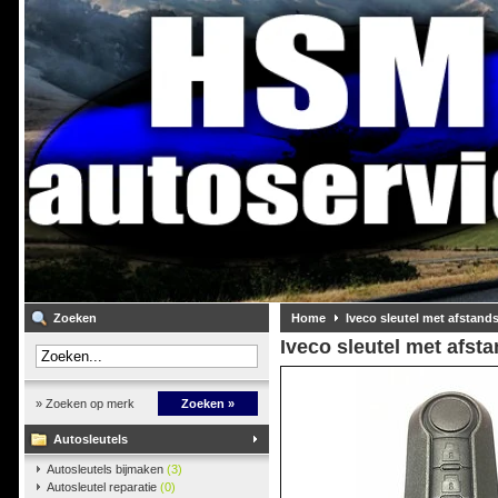
Zoeken
Home
Iveco sleutel met afstand
Iveco sleutel met afst
» Zoeken op merk
Zoeken »
Autosleutels
Autosleutels bijmaken
(3)
Autosleutel reparatie
(0)