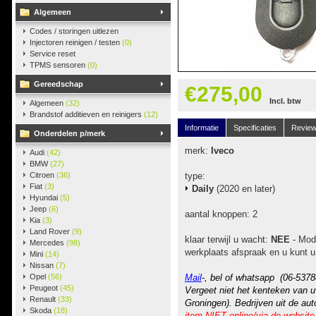
Algemeen
Codes / storingen uitlezen
Injectoren reinigen / testen
(0)
Service reset
TPMS sensoren
(0)
Gereedschap
€275,00
Incl. btw
Algemeen
(32)
Brandstof additieven en reinigers
(12)
Informatie
Specificaties
Revie
Onderdelen p/merk
merk:
Iveco
Audi
(42)
BMW
(27)
Citroen
(36)
type:
Fiat
(3)
Daily
(2020 en later)
Hyundai
(5)
Jeep
(6)
aantal knoppen: 2
Kia
(3)
Land Rover
(9)
klaar terwijl u wacht:
NEE
- Mod
Mercedes
(98)
werkplaats afspraak en u kunt u
Mini
(14)
Nissan
(7)
Opel
(56)
Mail
-, bel of whatsapp (06-5378
Peugeot
(45)
Vergeet niet het kenteken van u
Renault
(33)
Groningen). Bedrijven uit de au
Skoda
(18)
item NIET online/via de website