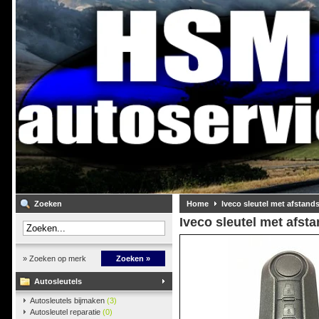
Zoeken
Home
Iveco sleutel met afstand
Iveco sleutel met afst
» Zoeken op merk
Zoeken »
Autosleutels
Autosleutels bijmaken
(3)
Autosleutel reparatie
(0)