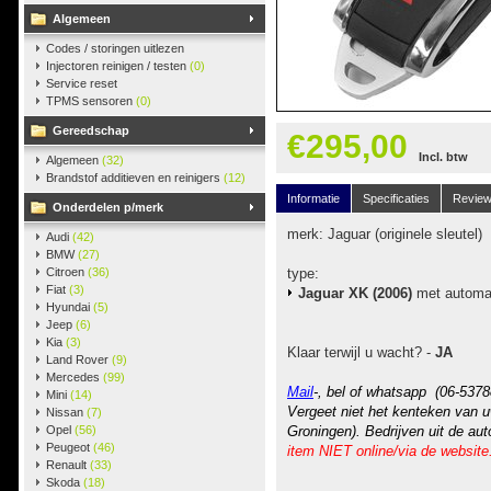
Algemeen
Codes / storingen uitlezen
Injectoren reinigen / testen
(0)
Service reset
TPMS sensoren
(0)
Gereedschap
€295,00
Incl. btw
Algemeen
(32)
Brandstof additieven en reinigers
(12)
Informatie
Specificaties
Revie
Onderdelen p/merk
merk: Jaguar (originele sleutel)
Audi
(42)
BMW
(27)
Citroen
(36)
type:
Fiat
(3)
Jaguar XK (2006)
met automa
Hyundai
(5)
Jeep
(6)
Kia
(3)
Klaar terwijl u wacht? -
JA
Land Rover
(9)
Mercedes
(99)
Mail
-, bel of whatsapp (06-5378
Mini
(14)
Vergeet niet het kenteken van u
Nissan
(7)
Opel
(56)
Groningen). Bedrijven uit de au
Peugeot
(46)
item NIET online/via de website
Renault
(33)
Skoda
(18)