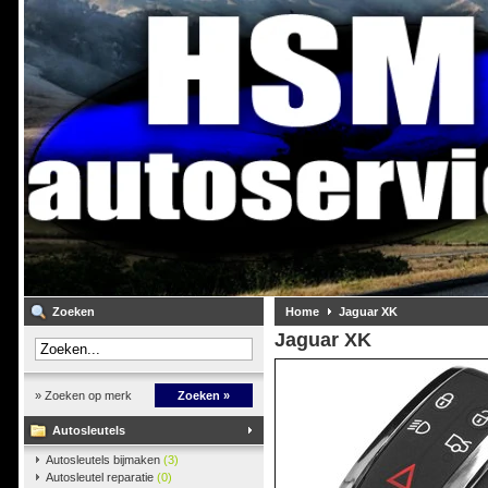
Zoeken
Home
Jaguar XK
Jaguar XK
» Zoeken op merk
Zoeken »
Autosleutels
Autosleutels bijmaken
(3)
Autosleutel reparatie
(0)