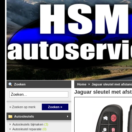
Zoeken
Home
Jaguar sleutel met afsta
Jaguar sleutel met af
» Zoeken op merk
Zoeken »
Autosleutels
Autosleutels bijmaken
(3)
Autosleutel reparatie
(0)