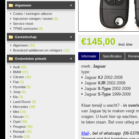
Algemeen
Codes / storingen uitlezen
Injectoren reinigen / testen
(0)
Service reset
TPMS sensoren
(0)
Gereedschap
€145,00
Incl. btw
Algemeen
(32)
Brandstof additieven en reinigers
(12)
Informatie
Specificaties
Revie
Onderdelen p/merk
merk:
Jaguar
Audi
(42)
type:
BMW
(27)
Citroen
(36)
Jaguar
XJ
2002-2008
Fiat
(3)
Jaguar
XJR
2002-2008
Hyundai
(5)
Jaguar
X-Type
2002-2009
Jeep
(6)
Jaguar
S-Type
1999-2009
Kia
(3)
Land Rover
(9)
Klaar terwijl u wacht? -
in overl
Mercedes
(98)
van Jaguar bij te maken vergt mo
Mini
(14)
vragen. U kunt hier op wachten
Nissan
(7)
Opel
(56)
te laten staan. Bel voor uitleg 
Peugeot
(45)
Renault
(33)
Mail
-, bel of whatsapp (06-5378
Skoda
(18)
Vergeet niet het kenteken van u