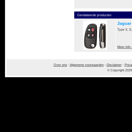
Gerelateerde producten
Jaguar
Type X, S
Meer info 
Over ons
-
Algemene voorwaarden
-
Disclaimer
-
Priva
© Copyright 202