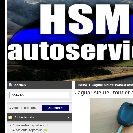
Zoeken
Home
Jaguar sleutel zonder af
Jaguar sleutel zonder
» Zoeken op merk
Zoeken »
Autosleutels
Autosleutels bijmaken
(3)
Autosleutel reparatie
(0)