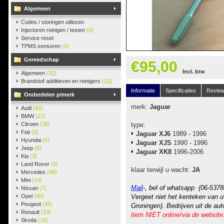
Algemeen
Codes / storingen uitlezen
Injectoren reinigen / testen
(0)
Service reset
TPMS sensoren
(0)
Gereedschap
€95,00
Incl. btw
Algemeen
(32)
Brandstof additieven en reinigers
(12)
Informatie
Specificaties
Revie
Onderdelen p/merk
merk:
Jaguar
Audi
(42)
BMW
(27)
Citroen
(36)
type:
Fiat
(3)
Jaguar XJ6
1989 - 1996
Hyundai
(5)
Jaguar XJS
1990 - 1996
Jeep
(6)
Jaguar XK8
1996-2006
Kia
(3)
Land Rover
(9)
klaar terwijl u wacht:
JA
Mercedes
(98)
Mini
(14)
Mail
-, bel of whatsapp (06-5378
Nissan
(7)
Opel
(56)
Vergeet niet het kenteken van u
Peugeot
(45)
Groningen). Bedrijven uit de au
Renault
(33)
item NIET online/via de website
Skoda
(18)