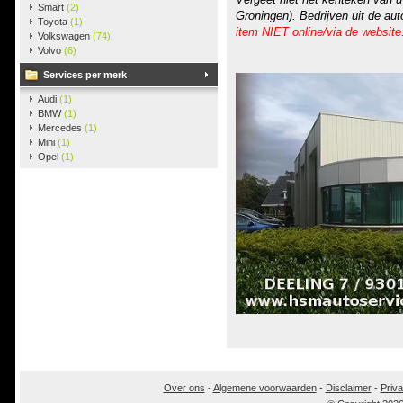
Smart
(2)
Groningen). Bedrijven uit de au
Toyota
(1)
item NIET online/via de website
Volkswagen
(74)
Volvo
(6)
Services per merk
Audi
(1)
BMW
(1)
Mercedes
(1)
Mini
(1)
Opel
(1)
Over ons
-
Algemene voorwaarden
-
Disclaimer
-
Priva