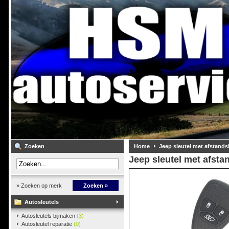
Zoeken
Home
Jeep sleutel met afstand
Jeep sleutel met afst
» Zoeken op merk
Zoeken »
Autosleutels
Autosleutels bijmaken
(3)
Autosleutel reparatie
(0)