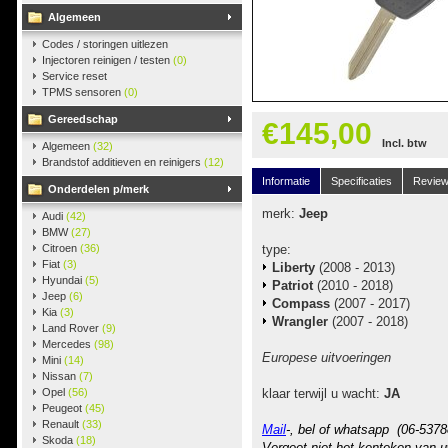
Algemeen
Codes / storingen uitlezen
Injectoren reinigen / testen
(0)
Service reset
TPMS sensoren
(0)
Gereedschap
€145,00
Incl. btw
Algemeen
(32)
Brandstof additieven en reinigers
(12)
Informatie
Specificaties
Revie
Onderdelen p/merk
merk:
Jeep
Audi
(42)
BMW
(27)
Citroen
(36)
type:
Fiat
(3)
Liberty
(2008 - 2013)
Hyundai
(5)
Patriot
(2010 - 2018)
Jeep
(6)
Compass
(2007 - 2017)
Kia
(3)
Wrangler
(2007 - 2018)
Land Rover
(9)
Mercedes
(98)
Europese uitvoeringen
Mini
(14)
Nissan
(7)
Opel
(56)
klaar terwijl u wacht:
JA
Peugeot
(45)
Renault
(33)
Mail
-, bel of whatsapp (06-5378
Skoda
(18)
Vergeet niet het kenteken van u