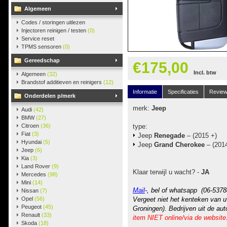
Algemeen
Codes / storingen uitlezen
Injectoren reinigen / testen
(0)
Service reset
TPMS sensoren
(0)
Gereedschap
€175,00
Incl. btw
Algemeen
(32)
Brandstof additieven en reinigers
(12)
Informatie
Specificaties
Revie
Onderdelen p/merk
merk:
Jeep
Audi
(42)
BMW
(27)
Citroen
(36)
type:
Fiat
(3)
Jeep
Renegade
– (2015 +)
Hyundai
(5)
Jeep
Grand Cherokee
– (2014
Jeep
(6)
Kia
(3)
Land Rover
(9)
Klaar terwijl u wacht? -
JA
Mercedes
(98)
Mini
(14)
Mail
-, bel of whatsapp (06-5378
Nissan
(7)
Opel
(56)
Vergeet niet het kenteken van u
Peugeot
(45)
Groningen). Bedrijven uit de au
Renault
(33)
item NIET online/via de website
Skoda
(18)