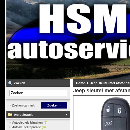
Zoeken
Home
Jeep sleutel met afstand
Jeep sleutel met afst
» Zoeken op merk
Zoeken »
Autosleutels
Autosleutels bijmaken
(3)
Autosleutel reparatie
(0)