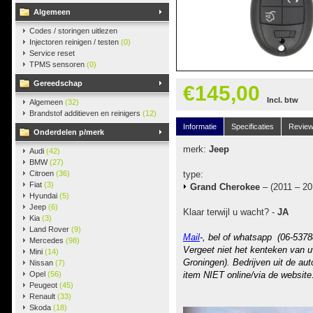
Algemeen
Codes / storingen uitlezen
Injectoren reinigen / testen
(0)
Service reset
TPMS sensoren
(0)
Gereedschap
€145,00
Incl. btw
Algemeen
(32)
Brandstof additieven en reinigers
(12)
Informatie
Specificaties
Revie
Onderdelen p/merk
merk:
Jeep
Audi
(42)
BMW
(27)
Citroen
(36)
type:
Fiat
(3)
Grand Cherokee
– (2011 – 20
Hyundai
(5)
Jeep
(6)
Klaar terwijl u wacht? -
JA
Kia
(3)
Land Rover
(9)
Mail
-, bel of whatsapp (06-5378
Mercedes
(98)
Vergeet niet het kenteken van u
Mini
(14)
Groningen). Bedrijven uit de au
Nissan
(7)
Opel
(56)
item NIET online/via de website
Peugeot
(45)
Renault
(33)
Skoda
(18)