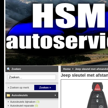
Zoeken
Home
Jeep sleutel met afstand
Jeep sleutel met afst
» Zoeken op merk
Zoeken »
Autosleutels
Autosleutels bijmaken
(3)
Autosleutel reparatie
(0)