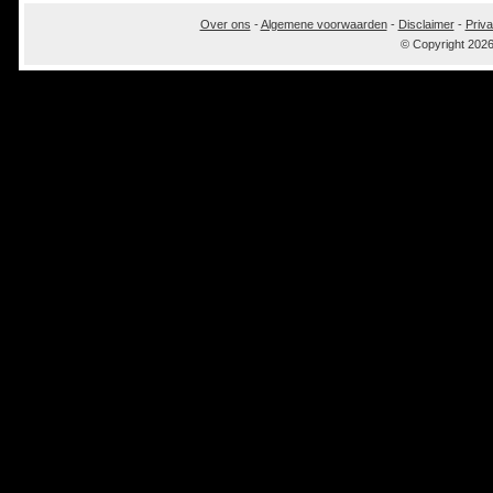
Over ons
-
Algemene voorwaarden
-
Disclaimer
-
Priva
© Copyright 202