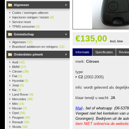
Algemeen
Codes / storingen uitlezen
Injectoren reinigen / testen
(0)
Service reset
TPMS sensoren
(0)
Gereedschap
€135,00
Incl. btw
Algemeen
(32)
Brandstof additieven en reinigers
(12)
Informatie
Specificaties
Revie
Onderdelen p/merk
merk:
Citroen
Audi
(42)
BMW
(27)
Citroen
(36)
type:
Fiat
(3)
C2
(2002-2005)
Hyundai
(5)
Jeep
(6)
info: wordt geleverd als degelijk
Kia
(3)
Land Rover
(9)
klaar terwijl u wacht:
JA
Mercedes
(98)
Mini
(14)
Mail
-, bel of whatsapp (06-5378
Nissan
(7)
Opel
(56)
Vergeet niet het kenteken van u
Peugeot
(45)
Groningen). Bedrijven uit de au
Renault
(33)
item NIET online/via de website
Skoda
(18)