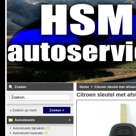
Zoeken
Home
Citroen sleutel met afsta
Citroen sleutel met af
» Zoeken op merk
Zoeken »
Autosleutels
Autosleutels bijmaken
(3)
Autosleutel reparatie
(0)