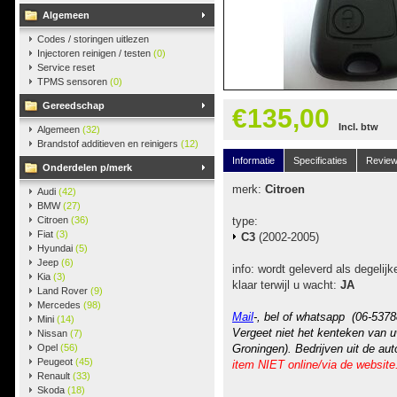
Algemeen
Codes / storingen uitlezen
Injectoren reinigen / testen
(0)
Service reset
TPMS sensoren
(0)
Gereedschap
€135,00
Incl. btw
Algemeen
(32)
Brandstof additieven en reinigers
(12)
Informatie
Specificaties
Revie
Onderdelen p/merk
merk:
Citroen
Audi
(42)
BMW
(27)
Citroen
(36)
type:
Fiat
(3)
C3
(2002-2005)
Hyundai
(5)
Jeep
(6)
info: wordt geleverd als degelijk
Kia
(3)
klaar terwijl u wacht:
JA
Land Rover
(9)
Mercedes
(98)
Mail
-, bel of whatsapp (06-5378
Mini
(14)
Vergeet niet het kenteken van u
Nissan
(7)
Opel
(56)
Groningen). Bedrijven uit de au
Peugeot
(45)
item NIET online/via de website
Renault
(33)
Skoda
(18)