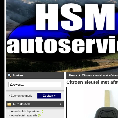
Zoeken
Home
Citroen sleutel met afsta
Citroen sleutel met af
» Zoeken op merk
Zoeken »
Autosleutels
Autosleutels bijmaken
(3)
Autosleutel reparatie
(0)