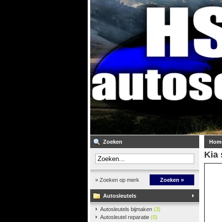
Zoeken
Hom
Kia 
» Zoeken op merk
Zoeken »
Autosleutels
Autosleutels bijmaken
(3)
Autosleutel reparatie
(0)