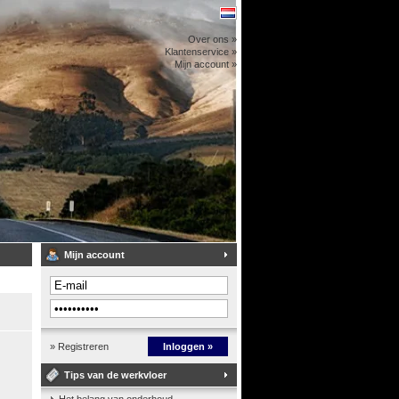
Over ons »
Klantenservice »
Mijn account »
Mijn account
» Registreren
Inloggen »
Tips van de werkvloer