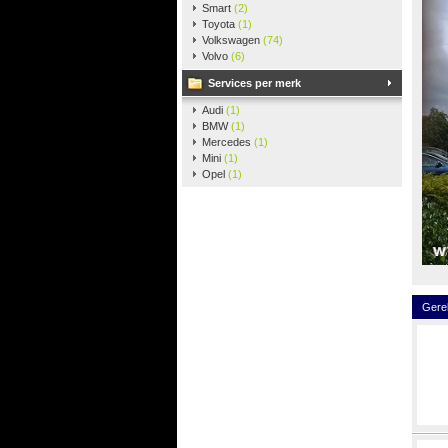
Smart
(2)
Toyota
(1)
Volkswagen
(74)
Volvo
(6)
Services per merk
Audi
(1)
BMW
(1)
Mercedes
(1)
Mini
(1)
Opel
(1)
Gere