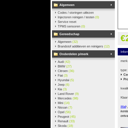
Algemeen
Codes / storingen uitlezen
Injectoren reinigen / testen
(0)
Service reset
TPMS sensoren
(0)
Gereedschap
€
Algemeen
(32)
Brandstof additieven en reinigers
(12)
Infor
Onderdelen p/merk
merk
Audi
(42)
BMW
(27)
type:
Citroen
(36)
Ce
Fiat
(3)
Pr
Hyundai
(5)
Jeep
(6)
kwali
Kia
(3)
Land Rover
(9)
Klaar
Mercedes
(98)
Mini
(14)
Mail
-
Nissan
(7)
kente
Opel
(56)
ontva
Peugeot
(45)
Renault
(33)
Skoda
(18)