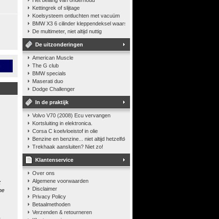
Het belang van onderhoud
Kettingrek of slijtage
Koelsysteem ontluchten met vacuüm
BMW X3 6 cilinder kleppendeksel waarshuwing
De multimeter, niet altijd nuttig
De uitzonderingen
American Muscle
n
The G club
BMW specials
Maserati duo
Dodge Challenger
In de praktijk
Volvo V70 (2008) Ecu vervangen
Kortsluiting in elektronica.
Corsa C koelvloeistof in olie
Benzine en benzine... niet altijd hetzelfde
Trekhaak aansluiten? Niet zo!
Klantenservice
Over ons
Algemene voorwaarden
t
Disclaimer
he
Privacy Policy
Betaalmethoden
Verzenden & retourneren