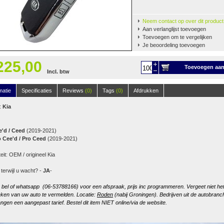
Neem contact op over dit product
Aan verlanglijst toevoegen
Toevoegen om te vergelijken
Je beoordeling toevoegen
225,00
Toevoegen aa
Incl. btw
winkelwagen
matie
Specificaties
Reviews
(0)
Tags
(0)
Afdrukken
:
Kia
e'd / Ceed
(2019-2021)
o Cee'd / Pro Ceed
(2019-2021)
teit: OEM / origineel Kia
 terwijl u wacht? -
JA
-
, bel of whatsapp (06-53788166) voor een afspraak, prijs inc programmeren. Vergeet niet he
ken van uw auto te vermelden. Locatie:
Roden
(nabij Groningen). Bedrijven uit de autobranc
ngen een aangepast tarief. Bestel dit item NIET online/via de website.