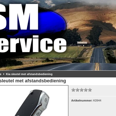
e
Kia sleutel met afstandsbediening
sleutel met afstandsbediening
Artikelnummer:
K0944