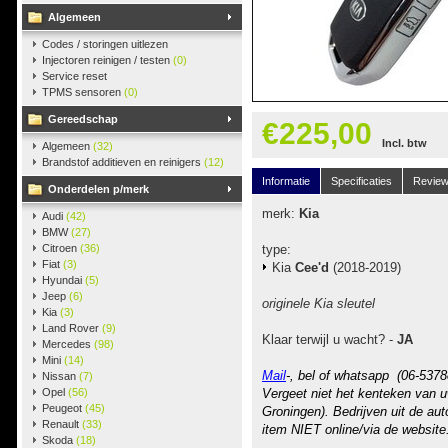
Algemeen
Codes / storingen uitlezen
Injectoren reinigen / testen
(0)
Service reset
TPMS sensoren
(0)
Gereedschap
€225,00
Incl. btw
Algemeen
(32)
Brandstof additieven en reinigers
(12)
Informatie
Specificaties
Revie
Onderdelen p/merk
merk:
Kia
Audi
(42)
BMW
(27)
Citroen
(36)
type:
Fiat
(3)
Kia
Cee'd
(2018-2019)
Hyundai
(5)
Jeep
(6)
originele Kia sleutel
Kia
(3)
Land Rover
(9)
Klaar terwijl u wacht? -
JA
Mercedes
(98)
Mini
(14)
Mail
-, bel of whatsapp (06-5378
Nissan
(7)
Opel
(56)
Vergeet niet het kenteken van u
Peugeot
(45)
Groningen). Bedrijven uit de au
Renault
(33)
item NIET online/via de website
Skoda
(18)