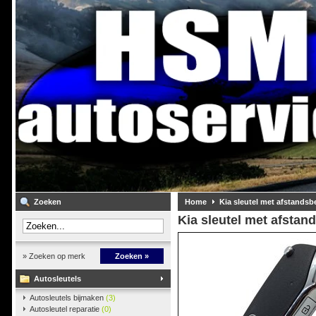
Zoeken
Home
Kia sleutel met afstandsb
Kia sleutel met afstan
» Zoeken op merk
Zoeken »
Autosleutels
Autosleutels bijmaken
(3)
Autosleutel reparatie
(0)