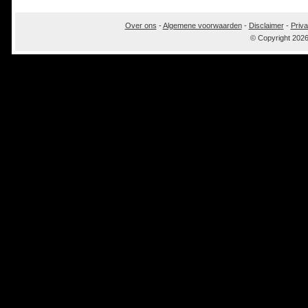
Over ons
-
Algemene voorwaarden
-
Disclaimer
-
Priva
© Copyright 202