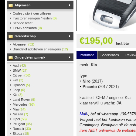
Algemeen
Codes / storingen uitlezen
Injectoren reinigen / testen
(0)
Service reset
TPMS sensoren
(0)
Gereedschap
€195,00
Incl. btw
Algemeen
(32)
Brandstof additieven en reinigers
(12)
Informatie
Specificaties
Revie
Onderdelen p/merk
merk:
Kia
Audi
(42)
BMW
(27)
Citroen
(36)
type:
Fiat
(3)
Niro
(2017)
Hyundai
(5)
Picanto
(2017-2021)
Jeep
(6)
Kia
(3)
kwaliteit: OEM / origineel Kia
Land Rover
(9)
klaar terwijl u wacht:
JA
Mercedes
(98)
Mini
(14)
Mail
-, bel of whatsapp (06-5378
Nissan
(7)
Opel
(56)
Vergeet niet het kenteken van u
Peugeot
(45)
Groningen). Bedrijven uit de au
Renault
(33)
item NIET online/via de website
Skoda
(18)