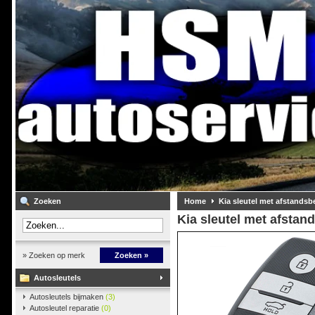
Zoeken
Home
Kia sleutel met afstandsb
Kia sleutel met afstan
» Zoeken op merk
Zoeken »
Autosleutels
Autosleutels bijmaken
(3)
Autosleutel reparatie
(0)