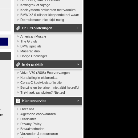
Het belang van onderhoud
Kettingrek of slijtage
Koelsysteem ontluchten met vacuüm
BMW X3 6 cilinder kleppendeksel waarshuwing
De multimeter, niet altijd nuttig
De uitzonderingen
American Muscle
n
The G club
BMW specials
Maserati duo
Dodge Challenger
In de praktijk
Volvo V70 (2008) Ecu vervangen
Kortsluiting in elektronica.
Corsa C koelvloeistof in olie
Benzine en benzine... niet altijd hetzelfde
Trekhaak aansluiten? Niet zo!
Klantenservice
Over ons
t
Algemene voorwaarden
he
Disclaimer
Privacy Policy
Betaalmethoden
Verzenden & retourneren