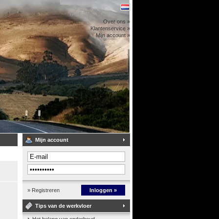
Over ons »
Klantenservice »
Mijn account »
Mijn account
» Registreren
Inloggen »
Tips van de werkvloer