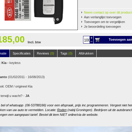
Neem contact op over dit product
Aan verlanglijst toevoegen
Toevoegen om te vergelijken
Je beoordeling toevoegen
185,00
Toevoegen aa
Incl. btw
winkelwagen
matie
Specificaties
Reviews
(0)
Tags
(0)
Afdrukken
:
Kia -
keyless
canto
(01/02/2011 - 16/08/2013)
teit: OEM / origineel Kia
 terwijl u wacht? -
JA
, bel of whatsapp (06-53788166) voor een afspraak, prijs inc programmeren. Vergeet niet he
ken van uw auto te vermelden. Locatie:
Roden
(nabij Groningen). Bedrijven uit de autobranc
ngen een aangepast tarief. Bestel dit item NIET online/via de website.