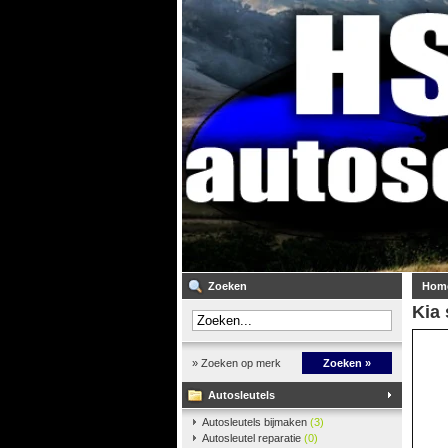
Zoeken
Hom
Kia 
» Zoeken op merk
Zoeken »
Autosleutels
Autosleutels bijmaken
(3)
Autosleutel reparatie
(0)