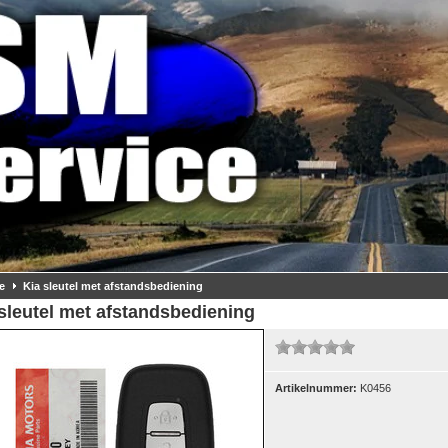
e
Kia sleutel met afstandsbediening
sleutel met afstandsbediening
Artikelnummer:
K0456