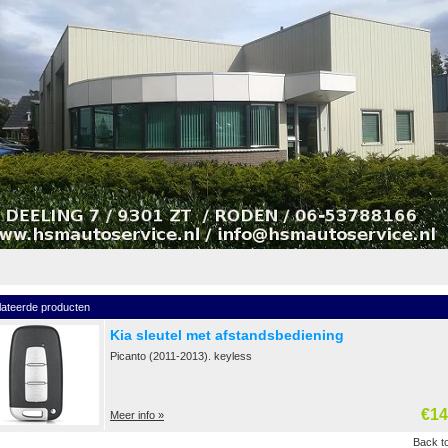
lateerde producten
Kia sleutel met afstandsbediening
Picanto (2011-2013). keyless
€14
Meer info »
Back to