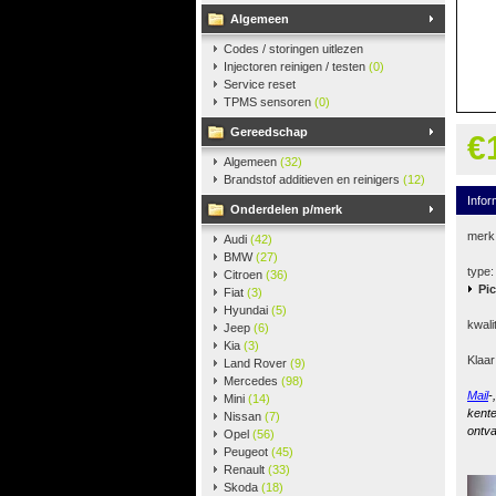
Algemeen
Codes / storingen uitlezen
Injectoren reinigen / testen
(0)
Service reset
TPMS sensoren
(0)
Gereedschap
€
Algemeen
(32)
Brandstof additieven en reinigers
(12)
Infor
Onderdelen p/merk
merk
Audi
(42)
BMW
(27)
type:
Citroen
(36)
Pi
Fiat
(3)
Hyundai
(5)
kwali
Jeep
(6)
Kia
(3)
Klaar
Land Rover
(9)
Mercedes
(98)
Mail
-
Mini
(14)
kente
Nissan
(7)
ontva
Opel
(56)
Peugeot
(45)
Renault
(33)
Skoda
(18)