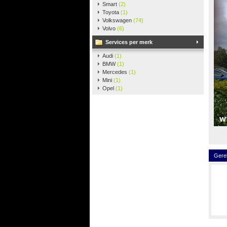
Smart
(2)
Toyota
(1)
Volkswagen
(74)
Volvo
(6)
Services per merk
Audi
(1)
BMW
(1)
Mercedes
(1)
Mini
(1)
Opel
(1)
Gere