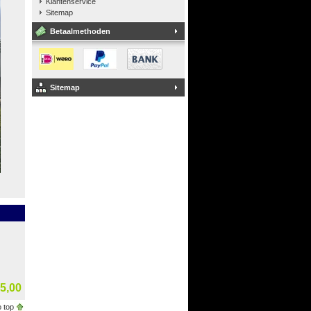
Klantenservice
Sitemap
Betaalmethoden
Sitemap
5,00
 top