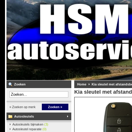
Zoeken
Home
Kia sleutel met afstandsb
Kia sleutel met afstan
» Zoeken op merk
Zoeken »
Autosleutels
Autosleutels bijmaken
(3)
Autosleutel reparatie
(0)