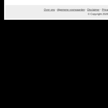
Over ons
-
Algemene voorwaarden
-
Disclaimer
-
Priva
© Copyright 202