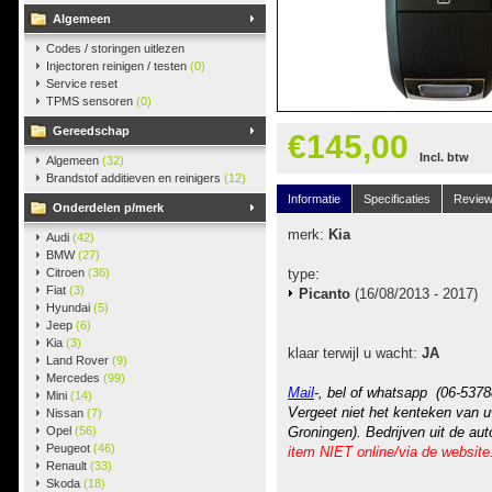
Algemeen
Codes / storingen uitlezen
Injectoren reinigen / testen
(0)
Service reset
TPMS sensoren
(0)
Gereedschap
€145,00
Incl. btw
Algemeen
(32)
Brandstof additieven en reinigers
(12)
Informatie
Specificaties
Revie
Onderdelen p/merk
merk:
Kia
Audi
(42)
BMW
(27)
Citroen
(36)
type:
Fiat
(3)
Picanto
(16/08/2013 - 2017)
Hyundai
(5)
Jeep
(6)
Kia
(3)
klaar terwijl u wacht:
JA
Land Rover
(9)
Mercedes
(99)
Mail
-, bel of whatsapp (06-5378
Mini
(14)
Vergeet niet het kenteken van u
Nissan
(7)
Opel
(56)
Groningen). Bedrijven uit de au
Peugeot
(46)
item NIET online/via de website
Renault
(33)
Skoda
(18)