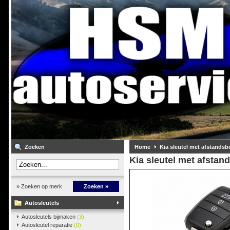
Zoeken
Home
Kia sleutel met afstandsb
Kia sleutel met afstan
» Zoeken op merk
Zoeken »
Autosleutels
Autosleutels bijmaken
(3)
Autosleutel reparatie
(0)