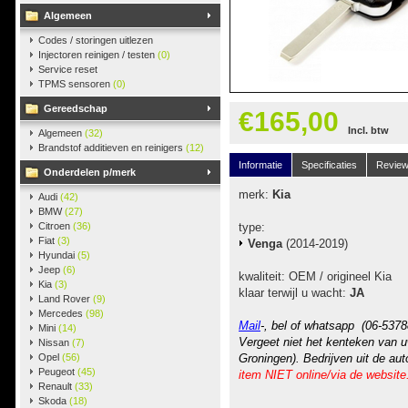
Algemeen
Codes / storingen uitlezen
Injectoren reinigen / testen
(0)
Service reset
TPMS sensoren
(0)
Gereedschap
€165,00
Incl. btw
Algemeen
(32)
Brandstof additieven en reinigers
(12)
Informatie
Specificaties
Revie
Onderdelen p/merk
merk:
Kia
Audi
(42)
BMW
(27)
Citroen
(36)
type:
Fiat
(3)
Venga
(2014-2019)
Hyundai
(5)
Jeep
(6)
kwaliteit: OEM / origineel Kia
Kia
(3)
klaar terwijl u wacht:
JA
Land Rover
(9)
Mercedes
(98)
Mail
-, bel of whatsapp (06-5378
Mini
(14)
Vergeet niet het kenteken van u
Nissan
(7)
Opel
(56)
Groningen). Bedrijven uit de au
Peugeot
(45)
item NIET online/via de website
Renault
(33)
Skoda
(18)