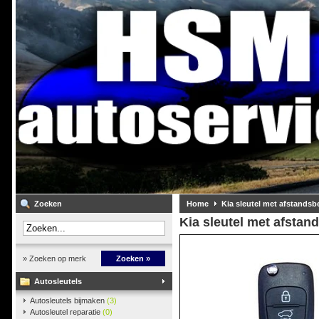
Zoeken
Home
Kia sleutel met afstandsb
Kia sleutel met afstan
» Zoeken op merk
Zoeken »
Autosleutels
Autosleutels bijmaken
(3)
Autosleutel reparatie
(0)