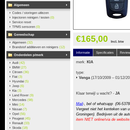
Algemeen
Codes / storingen uitlezen
Injectoren reinigen / testen
(0)
Service reset
TPMS sensoren
(0)
Gereedschap
€165,00
Incl. btw
Algemeen
(32)
Brandstof additieven en reinigers
(12)
Informatie
Specificaties
Revie
Onderdelen p/merk
merk:
KIA
Audi
(42)
BMW
(27)
Citroen
(36)
type:
Fiat
(3)
Venga
(17/10/2009 – 01/12/20
Hyundai
(5)
Jeep
(6)
Kia
(3)
Klaar terwijl u wacht? -
JA
Land Rover
(9)
Mercedes
(98)
Mail
-, bel of whatsapp (06-5378
Mini
(14)
Vergeet niet het kenteken van u
Nissan
(7)
Opel
(56)
Groningen). Bedrijven uit de au
Peugeot
(45)
item NIET online/via de website
Renault
(33)
Skoda
(18)