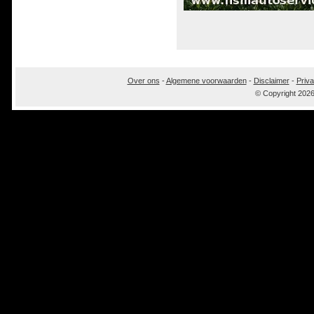
Over ons
-
Algemene voorwaarden
-
Disclaimer
-
Priva
© Copyright 202