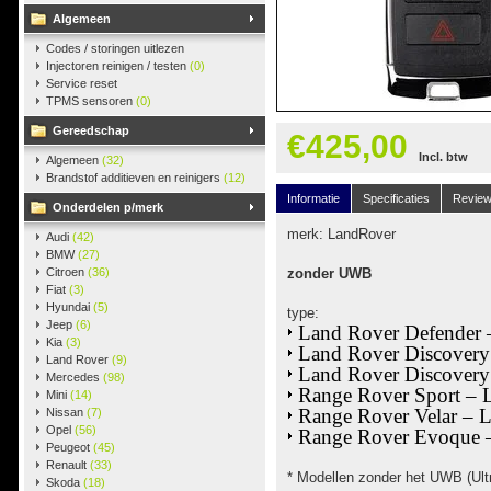
Algemeen
Codes / storingen uitlezen
Injectoren reinigen / testen
(0)
Service reset
TPMS sensoren
(0)
Gereedschap
€425,00
Incl. btw
Algemeen
(32)
Brandstof additieven en reinigers
(12)
Informatie
Specificaties
Revie
Onderdelen p/merk
merk: LandRover
Audi
(42)
BMW
(27)
Citroen
(36)
zonder UWB
Fiat
(3)
Hyundai
(5)
type:
Jeep
(6)
Land Rover Defender 
Kia
(3)
Land Rover Discovery
Land Rover
(9)
Land Rover Discovery
Mercedes
(98)
Range Rover Sport – 
Mini
(14)
Range Rover Velar – 
Nissan
(7)
Opel
(56)
Range Rover Evoque 
Peugeot
(45)
Renault
(33)
* Modellen zonder het UWB (Ultr
Skoda
(18)