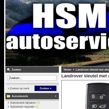
Zoeken
Home
Landrover sleutel met af
Landrover sleutel met
» Zoeken op merk
Zoeken »
Autosleutels
Autosleutels bijmaken
(3)
Autosleutel reparatie
(0)