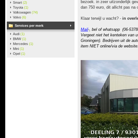
bezoek. in zeer uitzonderlijk 
Smart
(2)
dan 750 euro, dit allicht pas na
Toyota
(1)
Volkswagen
(74)
Volvo
(6)
Klaar terwijl u wacht? -
in overl
Services per merk
Mail
-, bel of whatsapp (06-5378
Audi
(1)
Vergeet niet het kenteken van u
BMW
(1)
Groningen). Bedrijven uit de au
Mercedes
(1)
item NIET online/via de website
Mini
(1)
Opel
(1)