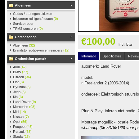
Algemeen
Codes / storingen uitlezen
Injectoren reinigen / testen
(0)
Service reset
TPMS sensoren
(0)
Gereedschap
€100,00
Incl. btw
Algemeen
(32)
Brandstof additieven en reinigers
(12)
Informatie
Specificaties
Revie
Onderdelen p/merk
automerk: Land Rover
Audi
(42)
BMW
(27)
Citroen
(36)
model:
Fiat
(3)
Freelander 2 (2006-2014)
Hyundai
(5)
Jeep
(6)
onderdeel: Elektronisch stuurslo
Kia
(3)
Land Rover
(9)
Mercedes
(98)
Plug & Play, inleren niet nodig. 
Mini
(14)
Nissan
(7)
Opel
(56)
Montage mogelijk - locatie Rode
Peugeot
(45)
whatsapp (06-53788166) voor pr
Renault
(33)
Skoda
(18)