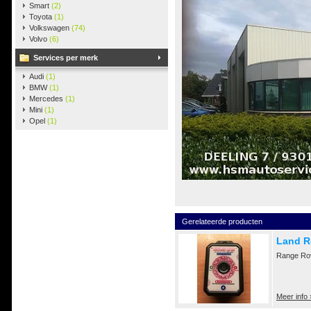
Smart
(2)
Toyota
(1)
Volkswagen
(74)
Volvo
(6)
Services per merk
Audi
(1)
BMW
(1)
Mercedes
(1)
Mini
(1)
Opel
(1)
Gerelateerde producten
Land R
Range Rov
Meer info 