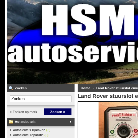
Zoeken
Home
Land Rover stuurslot emu
Land Rover stuurslot 
» Zoeken op merk
Zoeken »
Autosleutels
Autosleutels bijmaken
(3)
Autosleutel reparatie
(0)