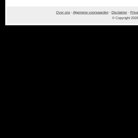
Over ons
-
Algemene voorwaarden
-
Disclaimer
-
Priva
© Copyright 202