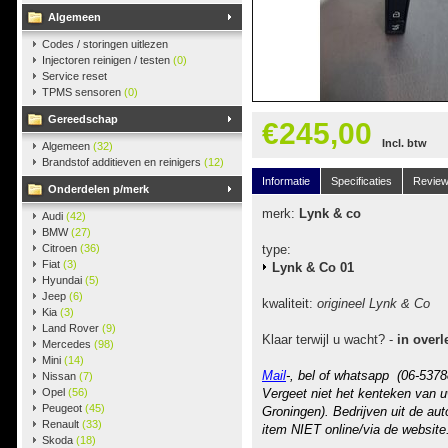
Algemeen
Codes / storingen uitlezen
Injectoren reinigen / testen
(0)
Service reset
TPMS sensoren
(0)
Gereedschap
€245,00
Incl. btw
Algemeen
(32)
Brandstof additieven en reinigers
(12)
Informatie
Specificaties
Revie
Onderdelen p/merk
merk:
Lynk & co
Audi
(42)
BMW
(27)
Citroen
(36)
type:
Fiat
(3)
Lynk & Co 01
Hyundai
(5)
Jeep
(6)
kwaliteit:
origineel Lynk & Co
Kia
(3)
Land Rover
(9)
Klaar terwijl u wacht? -
in overl
Mercedes
(98)
Mini
(14)
Mail
-, bel of whatsapp (06-5378
Nissan
(7)
Opel
(56)
Vergeet niet het kenteken van u
Peugeot
(45)
Groningen). Bedrijven uit de au
Renault
(33)
item NIET online/via de website
Skoda
(18)