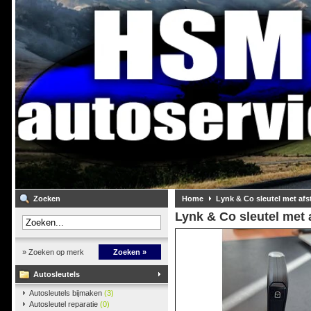
Zoeken
Home
Lynk & Co sleutel met af
Lynk & Co sleutel met
» Zoeken op merk
Zoeken »
Autosleutels
Autosleutels bijmaken
(3)
Autosleutel reparatie
(0)