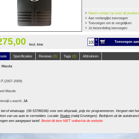
Neem contact op over dit product
Aan verlanglijst toevoegen
Toevoegen om te vergelijken
Je beoordeling toevoegen
275,00
Toevoegen aa
Incl. btw
winkelwagen
matie
Specificaties
Reviews
(0)
Tags
(0)
Afdrukken
:
Mazda
-7
(2007-2009)
neel Mazda
 terwijl u wacht:
JA
, bel of whatsapp (06-53788166) voor een afspraak, prijs inc programmeren. Vergeet niet he
ken van uw auto te vermelden. Locatie:
Roden
(nabij Groningen). Bedrijven uit de autobranc
ngen een aangepast tarief.
Bestel dit item NIET online/via de website.