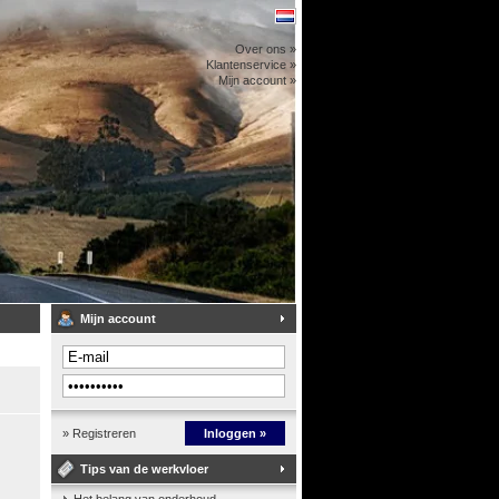
Over ons »
Klantenservice »
Mijn account »
Mijn account
» Registreren
Inloggen »
Tips van de werkvloer