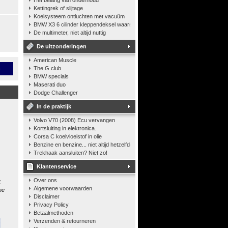
Het belang van onderhoud
Kettingrek of slijtage
Koelsysteem ontluchten met vacuüm
BMW X3 6 cilinder kleppendeksel waarshuwing
De multimeter, niet altijd nuttig
De uitzonderingen
American Muscle
n
The G club
BMW specials
Maserati duo
Dodge Challenger
In de praktijk
Volvo V70 (2008) Ecu vervangen
Kortsluiting in elektronica.
Corsa C koelvloeistof in olie
Benzine en benzine... niet altijd hetzelfde
Trekhaak aansluiten? Niet zo!
Klantenservice
Over ons
t
Algemene voorwaarden
he
Disclaimer
Privacy Policy
Betaalmethoden
Verzenden & retourneren