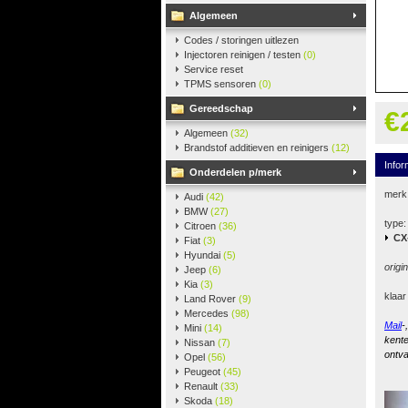
Algemeen
Codes / storingen uitlezen
Injectoren reinigen / testen
(0)
Service reset
TPMS sensoren
(0)
Gereedschap
€
Algemeen
(32)
Brandstof additieven en reinigers
(12)
Infor
Onderdelen p/merk
merk
Audi
(42)
BMW
(27)
type:
Citroen
(36)
CX
Fiat
(3)
Hyundai
(5)
origi
Jeep
(6)
Kia
(3)
klaar
Land Rover
(9)
Mercedes
(98)
Mail
-
Mini
(14)
kente
Nissan
(7)
ontva
Opel
(56)
Peugeot
(45)
Renault
(33)
Skoda
(18)