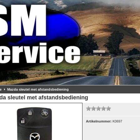
e
Mazda sleutel met afstandsbediening
da sleutel met afstandsbediening
Artikelnummer:
K0697