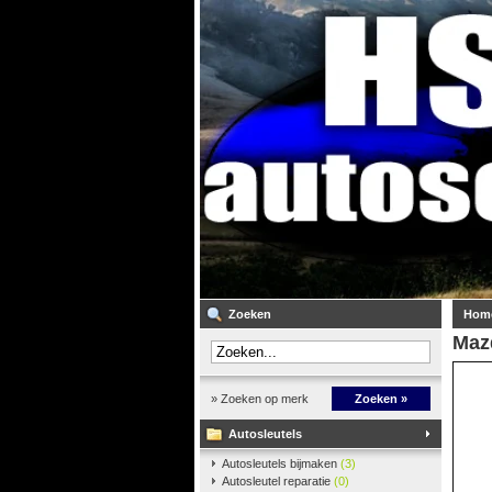
Zoeken
Hom
Maz
» Zoeken op merk
Zoeken »
Autosleutels
Autosleutels bijmaken
(3)
Autosleutel reparatie
(0)