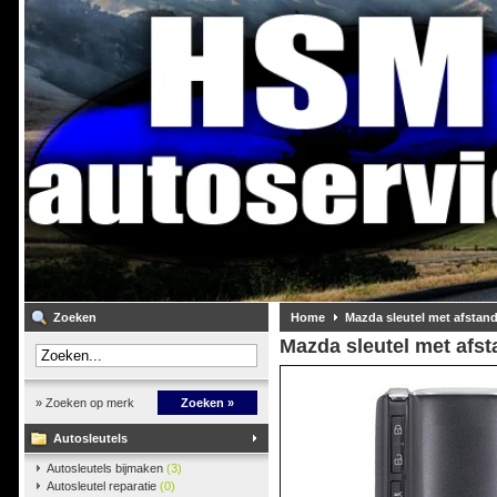
Zoeken
Home
Mazda sleutel met afstan
Mazda sleutel met afs
» Zoeken op merk
Zoeken »
Autosleutels
Autosleutels bijmaken
(3)
Autosleutel reparatie
(0)