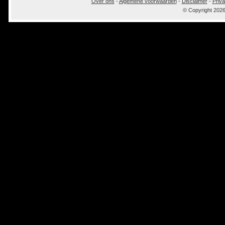
Over ons
-
Algemene voorwaarden
-
Disclaimer
-
Priva
© Copyright 202