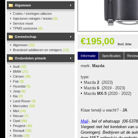
Algemeen
Codes / storingen uitlezen
Injectoren reinigen / testen
(0)
Service reset
TPMS sensoren
(0)
Gereedschap
€195,00
Incl. btw
Algemeen
(32)
Brandstof additieven en reinigers
(12)
Informatie
Specificaties
Revie
Onderdelen p/merk
merk:
Mazda
Audi
(42)
BMW
(27)
Citroen
(36)
type:
Fiat
(3)
Mazda
2
(2023)
Hyundai
(5)
Mazda
6
(2019 - 2023)
Jeep
(6)
Mazda
MX-5
(2020 - 2022)
Kia
(3)
Land Rover
(9)
Mercedes
(99)
Klaar terwijl u wacht? -
JA
Mini
(14)
Nissan
(7)
Opel
(56)
Mail
-, bel of whatsapp (06-5378
Peugeot
(46)
Vergeet niet het kenteken van u
Renault
(33)
Groningen). Bedrijven uit de au
Skoda
(18)
item NIET online/via de website