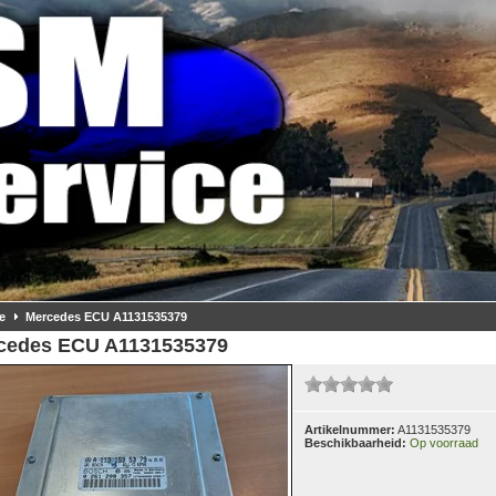
e
Mercedes ECU A1131535379
cedes ECU A1131535379
Artikelnummer:
A1131535379
Beschikbaarheid:
Op voorraad