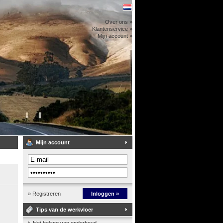
Over ons »
Klantenservice »
Mijn account »
Mijn account
» Registreren
Inloggen »
Tips van de werkvloer