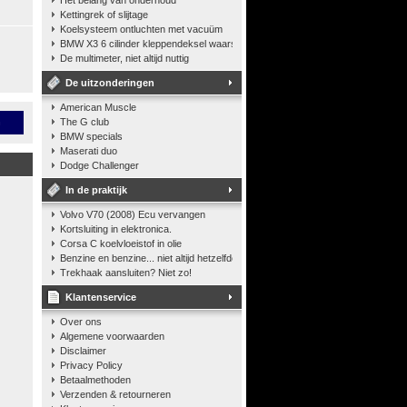
Het belang van onderhoud
Kettingrek of slijtage
Koelsysteem ontluchten met vacuüm
BMW X3 6 cilinder kleppendeksel waarshuwing
De multimeter, niet altijd nuttig
De uitzonderingen
American Muscle
n
The G club
BMW specials
Maserati duo
Dodge Challenger
In de praktijk
Volvo V70 (2008) Ecu vervangen
Kortsluiting in elektronica.
Corsa C koelvloeistof in olie
Benzine en benzine... niet altijd hetzelfde
Trekhaak aansluiten? Niet zo!
Klantenservice
Over ons
Algemene voorwaarden
Disclaimer
Privacy Policy
Betaalmethoden
Verzenden & retourneren