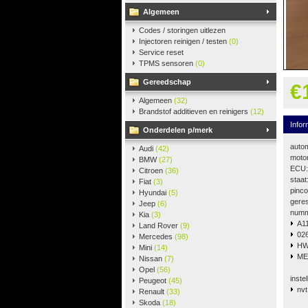
Algemeen
Codes / storingen uitlezen
Injectoren reinigen / testen
(0)
Service reset
TPMS sensoren
(0)
Gereedschap
€
Algemeen
(32)
Brandstof additieven en reinigers
(12)
Infor
Onderdelen p/merk
auto
Audi
(42)
motor
BMW
(27)
ECU: 
Citroen
(36)
staa
Fiat
(3)
pinco
Hyundai
(5)
geres
Jeep
(6)
numm
Kia
(3)
A11
Land Rover
(9)
026
Mercedes
(98)
HW
Mini
(14)
ME
Nissan
(7)
Opel
(56)
instel
Peugeot
(45)
nvt
Renault
(33)
Skoda
(18)