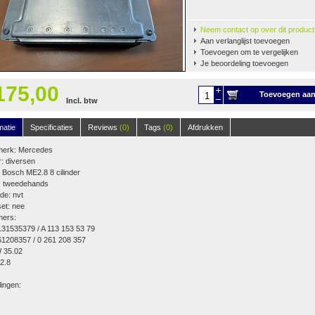
Neem contact op over dit product
Aan verlanglijst toevoegen
Toevoegen om te vergelijken
Je beoordeling toevoegen
175,00
Toevoegen aa
Incl. btw
winkelwagen
matie
Specificaties
Reviews
(0)
Tags
(0)
Afdrukken
merk: Mercedes
: diversen
Bosch ME2.8 8 cilinder
t: tweedehands
de: nvt
et: nee
ers:
31535379 / A 113 153 53 79
1208357 / 0 261 208 357
 35.02
2.8
lingen: