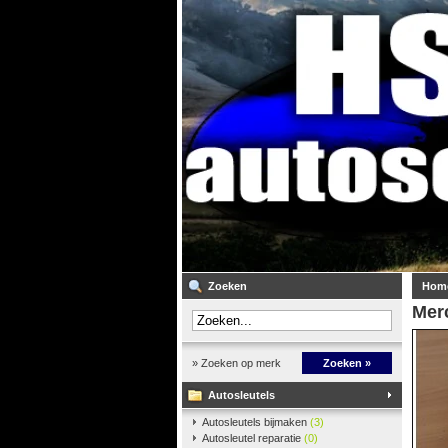
Zoeken
Hom
Mer
» Zoeken op merk
Zoeken »
Autosleutels
Autosleutels bijmaken
(3)
Autosleutel reparatie
(0)