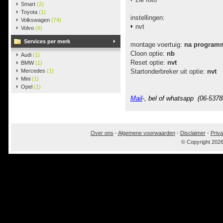
Smart
(2)
Toyota
(1)
instellingen:
Volkswagen
(74)
nvt
Volvo
(6)
Services per merk
montage voertuig:
na program
Cloon optie:
nb
Audi
(1)
Reset optie:
nvt
BMW
(1)
Mercedes
(1)
Startonderbreker uit optie:
nvt
Mini
(1)
Opel
(1)
Mail
-, bel of whatsapp (06-5378
Over ons
-
Algemene voorwaarden
-
Disclaimer
-
Priva
© Copyright 202