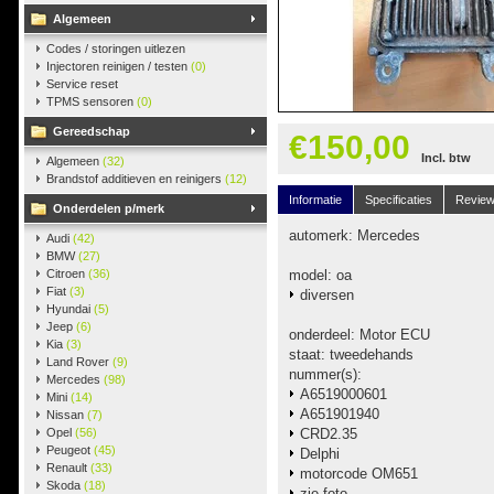
Algemeen
Codes / storingen uitlezen
Injectoren reinigen / testen
(0)
Service reset
TPMS sensoren
(0)
Gereedschap
€150,00
Incl. btw
Algemeen
(32)
Brandstof additieven en reinigers
(12)
Informatie
Specificaties
Revie
Onderdelen p/merk
automerk: Mercedes
Audi
(42)
BMW
(27)
Citroen
(36)
model: oa
Fiat
(3)
diversen
Hyundai
(5)
Jeep
(6)
onderdeel: Motor ECU
Kia
(3)
staat: tweedehands
Land Rover
(9)
nummer(s):
Mercedes
(98)
A6519000601
Mini
(14)
A651901940
Nissan
(7)
Opel
(56)
CRD2.35
Peugeot
(45)
Delphi
Renault
(33)
motorcode OM651
Skoda
(18)
zie foto