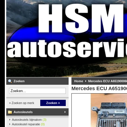
Zoeken
Home
Mercedes ECU A65190006
Mercedes ECU A65190
» Zoeken op merk
Zoeken »
Autosleutels
Autosleutels bijmaken
(3)
Autosleutel reparatie
(0)