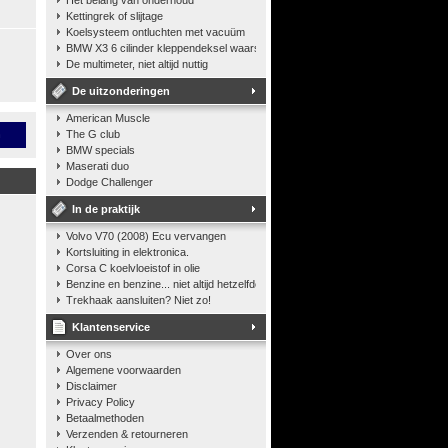
Het belang van onderhoud
Kettingrek of slijtage
Koelsysteem ontluchten met vacuüm
BMW X3 6 cilinder kleppendeksel waarshuwing
De multimeter, niet altijd nuttig
De uitzonderingen
American Muscle
n
The G club
BMW specials
Maserati duo
Dodge Challenger
In de praktijk
Volvo V70 (2008) Ecu vervangen
Kortsluiting in elektronica.
Corsa C koelvloeistof in olie
Benzine en benzine... niet altijd hetzelfde
Trekhaak aansluiten? Niet zo!
Klantenservice
Over ons
Algemene voorwaarden
Disclaimer
Privacy Policy
Betaalmethoden
Verzenden & retourneren