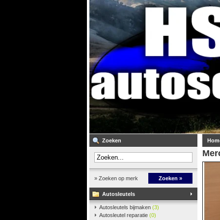
Zoeken
Hom
Mer
» Zoeken op merk
Zoeken »
Autosleutels
Autosleutels bijmaken
(3)
Autosleutel reparatie
(0)