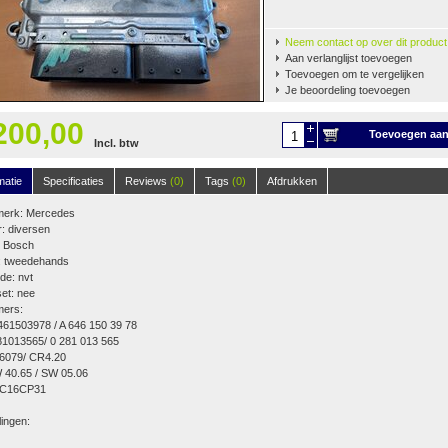
Neem contact op over dit product
Aan verlanglijst toevoegen
Toevoegen om te vergelijken
Je beoordeling toevoegen
200,00
Toevoegen aa
Incl. btw
winkelwagen
matie
Specificaties
Reviews
(0)
Tags
(0)
Afdrukken
merk: Mercedes
: diversen
 Bosch
t: tweedehands
de: nvt
et: nee
ers:
61503978 / A 646 150 39 78
81013565/ 0 281 013 565
6079/ CR4.20
 40.65 / SW 05.06
C16CP31
lingen: