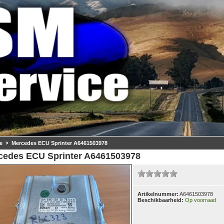
e
Mercedes ECU Sprinter A6461503978
cedes ECU Sprinter A6461503978
Artikelnummer:
A6461503978
Beschikbaarheid:
Op voorraad