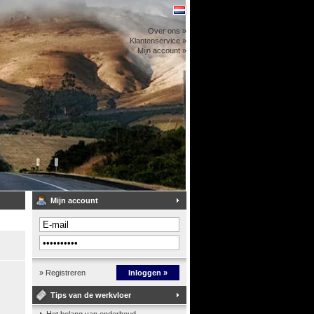
Over ons »
Klantenservice »
Mijn account »
Mijn account
» Registreren
Inloggen »
Tips van de werkvloer