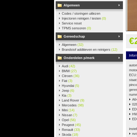
Algemeen
Codes / storingen uitlezen
Injectoren reinigen / testen
(0)
Service reset
TPMS sensoren
(0)
Gereedschap
€
Algemeen
(32)
Brandstof additieven en reinigers
(12)
Infor
Onderdelen p/merk
auto
Audi
(42)
motor
BMW
(27)
ECU:
Citroen
(36)
staa
Fiat
(3)
pinco
Hyundai
(5)
geres
Jeep
(6)
numm
Kia
(3)
A64
Land Rover
(9)
02
Mercedes
(98)
ED
Mini
(14)
HW
Nissan
(7)
ED
Opel
(56)
Peugeot
(45)
instel
Renault
(33)
nvt
Skoda
(18)