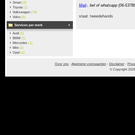
Smart
(2)
Mail
-, bel of whatsapp (06-5378
Toyota
(1)
Volkswagen
(74)
staat: tweedehands
Volvo
(6)
Services per merk
Audi
(1)
BMW
(1)
Mercedes
(1)
Mini
(1)
Opel
(1)
Over ons
-
Algemene voorwaarden
-
Disclaimer
-
Priva
© Copyright 202