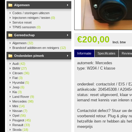
Algemeen
Codes / storingen uitlezen
Injectoren reinigen / testen
(0)
Service reset
TPMS sensoren
(0)
Gereedschap
€200,00
Incl. btw
Algemeen
(32)
Brandstof additieven en reinigers
(12)
Informatie
Specificaties
Revie
Onderdelen p/merk
automerk: Mercedes
Audi
(42)
type: W204 / C klasse
BMW
(27)
Citroen
(36)
Fiat
(3)
Hyundai
(5)
onderdeel: contactslot / EIS / 
Jeep
(6)
artikelcode: 204545308 / A2045
Kia
(3)
status: reset uitgevoerd, klaar 
Land Rover
(9)
iemand met kennis van inleren 
Mercedes
(98)
Mini
(14)
Contactslot defect? Stuur uw defe
Nissan
(7)
Opel
(56)
voorbereid retour. Plug & play n
Peugeot
(45)
hetzelfde item nr hebben als he
Renault
(33)
meerprijs
Skoda
(18)