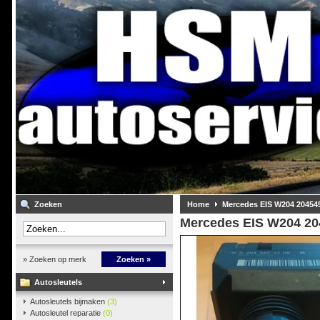
Zoeken
Home
Mercedes EIS W204 20454
Mercedes EIS W204 20
» Zoeken op merk
Zoeken »
Autosleutels
Autosleutels bijmaken
(3)
Autosleutel reparatie
(0)