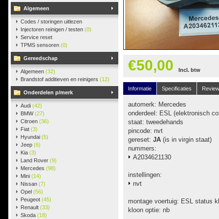
Algemeen
Codes / storingen uitlezen
Injectoren reinigen / testen
(0)
Service reset
TPMS sensoren
(0)
Gereedschap
€50,00
Incl. btw
Algemeen
(32)
Brandstof additieven en reinigers
(12)
Informatie
Specificaties
Revie
Onderdelen p/merk
automerk: Mercedes
Audi
(42)
onderdeel: ESL (elektronisch con
BMW
(27)
Citroen
(36)
staat: tweedehands
Fiat
(3)
pincode: nvt
Hyundai
(5)
gereset:
JA
(is in virgin staat)
Jeep
(6)
nummers:
Kia
(3)
A2034621130
Land Rover
(9)
Mercedes
(98)
instellingen:
Mini
(14)
nvt
Nissan
(7)
Opel
(56)
Peugeot
(45)
montage voertuig: ESL status kl
Renault
(33)
kloon optie: nb
Skoda
(18)