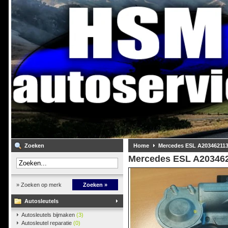
Zoeken
Home
Mercedes ESL A20346211
Mercedes ESL A20346
» Zoeken op merk
Zoeken »
Autosleutels
Autosleutels bijmaken
(3)
Autosleutel reparatie
(0)