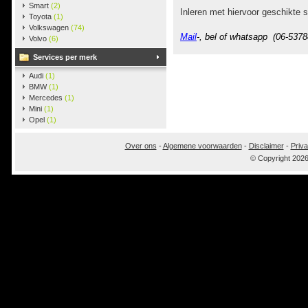
Smart
(2)
Inleren met hiervoor geschikte s
Toyota
(1)
Volkswagen
(74)
Mail
-, bel of whatsapp (06-5378
Volvo
(6)
Services per merk
Audi
(1)
BMW
(1)
Mercedes
(1)
Mini
(1)
Opel
(1)
Over ons
-
Algemene voorwaarden
-
Disclaimer
-
Priva
© Copyright 202