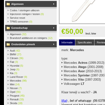
Algemeen
Codes / storingen uitlezen
Injectoren reinigen / testen
(0)
Service reset
TPMS sensoren
(0)
Gereedschap
€50,00
Incl. btw
Algemeen
(32)
Brandstof additieven en reinigers
(12)
Informatie
Specificaties
Revie
Onderdelen p/merk
merk:
Mercedes
Audi
(42)
BMW
(27)
Citroen
(36)
type:
Fiat
(3)
Mercedes
Actros
(1999-2013)
Hyundai
(5)
Mercedes
Atego
(2001-2008)
Jeep
(6)
Mercedes
Axor
(2010-2013)
Kia
(3)
Mercedes
Sprinter
(1997-200
Land Rover
(9)
Mercedes
Vito
(1997-2003)
Mercedes
(98)
Volkswagen
LT
Mini
(14)
Nissan
(7)
Opel
(56)
Klaar terwijl u wacht? -
JA
Peugeot
(45)
Renault
(33)
Mail
-, bel of whatsapp (06-5378
Skoda
(18)
Vergeet niet het kenteken van u