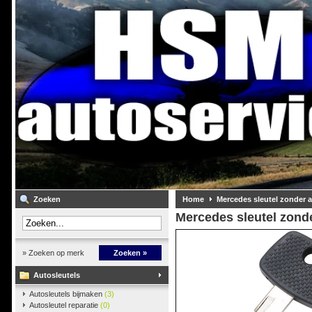
Zoeken
Home
Mercedes sleutel zonder 
Mercedes sleutel zond
» Zoeken op merk
Zoeken »
Autosleutels
Autosleutels bijmaken
(3)
Autosleutel reparatie
(0)