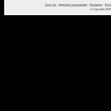
Over ons
-
Algemene voorwaarden
-
Disclaimer
-
Priva
© Copyright 202