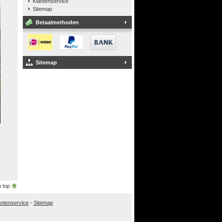
Klantenservice
Sitemap
Betaalmethoden
Sitemap
 top
antenservice
-
Sitemap