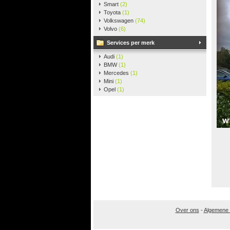
Smart
(2)
Toyota
(1)
Volkswagen
(74)
Volvo
(6)
Services per merk
Audi
(1)
BMW
(1)
Mercedes
(1)
Mini
(1)
Opel
(1)
Over ons
-
Algemene