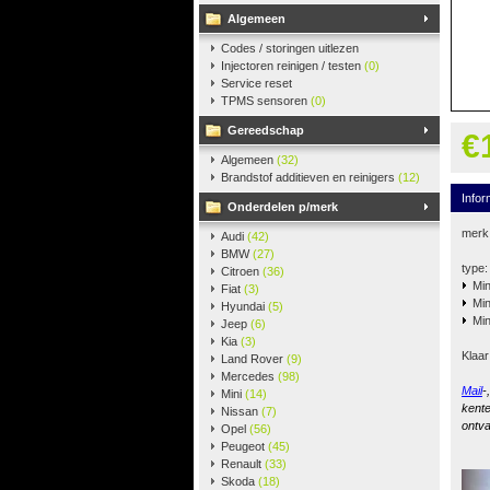
Algemeen
Codes / storingen uitlezen
Injectoren reinigen / testen
(0)
Service reset
TPMS sensoren
(0)
Gereedschap
€
Algemeen
(32)
Brandstof additieven en reinigers
(12)
Infor
Onderdelen p/merk
merk
Audi
(42)
BMW
(27)
type:
Citroen
(36)
Mi
Fiat
(3)
Mi
Hyundai
(5)
Mi
Jeep
(6)
Kia
(3)
Klaar
Land Rover
(9)
Mercedes
(98)
Mail
-
Mini
(14)
kente
Nissan
(7)
ontva
Opel
(56)
Peugeot
(45)
Renault
(33)
Skoda
(18)