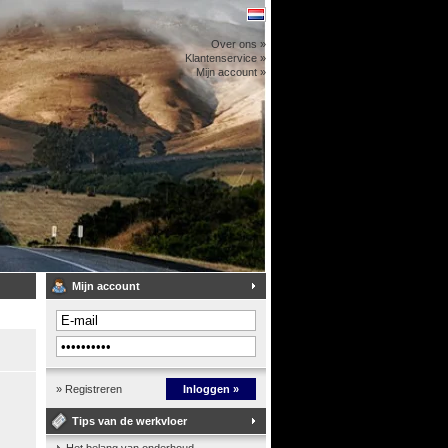
Over ons »
Klantenservice »
Mijn account »
Mijn account
» Registreren
Inloggen »
Tips van de werkvloer