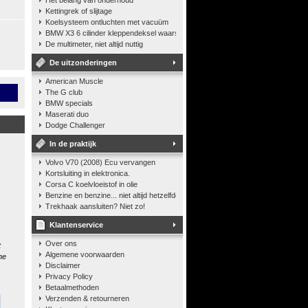
Het belang van onderhoud
Kettingrek of slijtage
Koelsysteem ontluchten met vacuüm
BMW X3 6 cilinder kleppendeksel waarshuwing
De multimeter, niet altijd nuttig
De uitzonderingen
American Muscle
n
The G club
BMW specials
Maserati duo
Dodge Challenger
In de praktijk
Volvo V70 (2008) Ecu vervangen
Kortsluiting in elektronica.
Corsa C koelvloeistof in olie
Benzine en benzine... niet altijd hetzelfde
Trekhaak aansluiten? Niet zo!
Klantenservice
Over ons
t
Algemene voorwaarden
he
Disclaimer
Privacy Policy
Betaalmethoden
Verzenden & retourneren