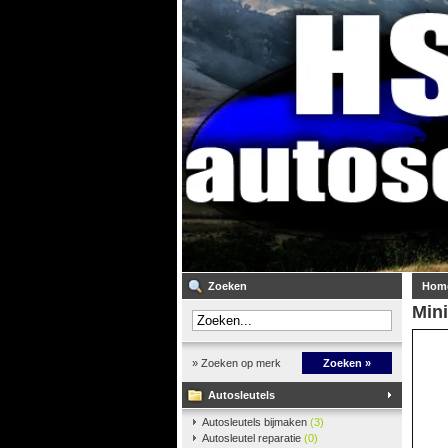
Zoeken
Hom
Mini
» Zoeken op merk
Zoeken »
Autosleutels
Autosleutels bijmaken
(3)
Autosleutel reparatie
(0)