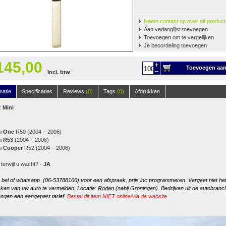
Neem contact op over dit product
Aan verlanglijst toevoegen
Toevoegen om te vergelijken
Je beoordeling toevoegen
145,00
Toevoegen aa
Incl. btw
winkelwagen
matie
Specificaties
Reviews
(0)
Tags
(0)
Afdrukken
:
Mini
ni
One
R50 (2004 – 2006)
ni
R53
(2004 – 2006)
ni
Cooper
R52 (2004 – 2006)
 terwijl u wacht? -
JA
, bel of whatsapp (06-53788166) voor een afspraak, prijs inc programmeren. Vergeet niet he
ken van uw auto te vermelden. Locatie:
Roden
(nabij Groningen). Bedrijven uit de autobranc
ngen een aangepast tarief.
Bestel dit item NIET online/via de website.