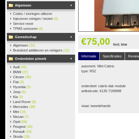
Algemeen
Codes / storingen uitlezen
Injectoren reinigen / testen
(0)
Service reset
TPMS sensoren
(0)
Gereedschap
€75,00
Incl. btw
Algemeen
(32)
Brandstof additieven en reinigers
(12)
Informatie
Specificaties
Revie
Onderdelen p/merk
automerk: Mini Cabrio
Audi
(42)
type: R52
BMW
(27)
Citroen
(36)
Fiat
(3)
onderdeel: cabrio dak module
Hyundai
(5)
artikelcode: 6135-7199998
Jeep
(6)
Kia
(3)
Land Rover
(9)
staat: tweedehands
Mercedes
(98)
Mini
(14)
Nissan
(7)
Opel
(56)
Peugeot
(45)
Renault
(33)
Skoda
(18)