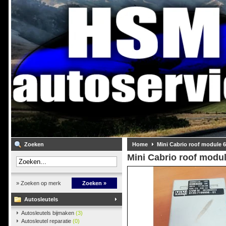
Zoeken
Home
Mini Cabrio roof module 
Mini Cabrio roof modu
» Zoeken op merk
Zoeken »
Autosleutels
Autosleutels bijmaken
(3)
Autosleutel reparatie
(0)