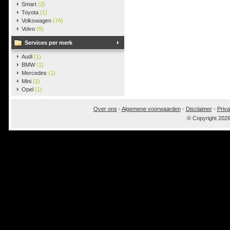
Smart
(2)
Toyota
(1)
Volkswagen
(74)
Volvo
(6)
Services per merk
Audi
(1)
BMW
(1)
Mercedes
(1)
Mini
(1)
Opel
(1)
Over ons
-
Algemene voorwaarden
-
Disclaimer
-
Priva
© Copyright 202