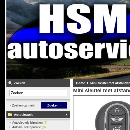
Zoeken
Home
Mini sleutel met afstands
Mini sleutel met afsta
» Zoeken op merk
Zoeken »
Autosleutels
Autosleutels bijmaken
(3)
Autosleutel reparatie
(0)