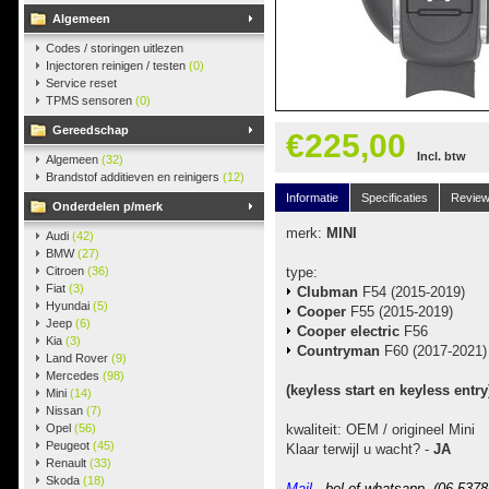
Algemeen
Codes / storingen uitlezen
Injectoren reinigen / testen
(0)
Service reset
TPMS sensoren
(0)
Gereedschap
€225,00
Incl. btw
Algemeen
(32)
Brandstof additieven en reinigers
(12)
Informatie
Specificaties
Revie
Onderdelen p/merk
merk:
MINI
Audi
(42)
BMW
(27)
Citroen
(36)
type:
Fiat
(3)
Clubman
F54 (2015-2019)
Hyundai
(5)
Cooper
F55 (2015-2019)
Jeep
(6)
Cooper electric
F56
Kia
(3)
Countryman
F60 (2017-2021)
Land Rover
(9)
Mercedes
(98)
(keyless start en keyless entry
Mini
(14)
Nissan
(7)
Opel
(56)
kwaliteit: OEM / origineel Mini
Peugeot
(45)
Klaar terwijl u wacht? -
JA
Renault
(33)
Skoda
(18)
Mail
-, bel of whatsapp (06-5378