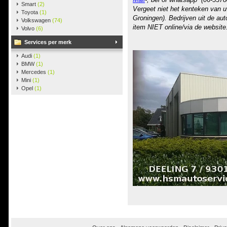
Smart
(2)
Vergeet niet het kenteken van u
Toyota
(1)
Groningen). Bedrijven uit de au
Volkswagen
(74)
item NIET online/via de website
Volvo
(6)
Services per merk
Audi
(1)
BMW
(1)
Mercedes
(1)
Mini
(1)
Opel
(1)