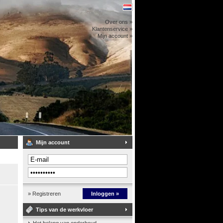
Over ons »
Klantenservice »
Mijn account »
Mijn account
» Registreren
Inloggen »
Tips van de werkvloer