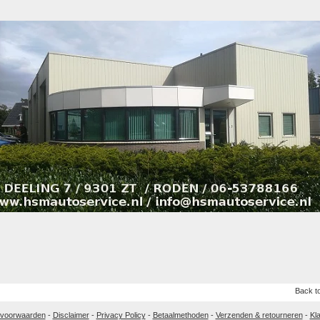
Back to
 voorwaarden
-
Disclaimer
-
Privacy Policy
-
Betaalmethoden
-
Verzenden & retourneren
-
Kl