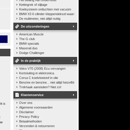
Het belang van onderhoud
Kettingrek of slijtage
Koelsysteem ontluchten met vacuüm
BMW X3 6 cilinder kleppendeksel waarshuwing
De multimeter, niet altijd nuttig
De uitzonderingen
American Muscle
n
The G club
BMW specials
Maserati duo
Dodge Challenger
In de praktijk
Volvo V70 (2008) Ecu vervangen
Kortsluiting in elektronica.
Corsa C koelvloeistof in olie
Benzine en benzine... niet altijd hetzelfde
Trekhaak aansluiten? Niet zo!
Klantenservice
Over ons
t is
Algemene voorwaarden
Disclaimer
Privacy Policy
t
Betaalmethoden
he
Verzenden & retourneren