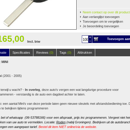
Neem contact op over dit product
Aan verlanglijst toevoegen
Toevoegen om te vergelijken
Je beoordeling toevoegen
165,00
Toevoegen aa
Incl. btw
winkelwagen
matie
Specificaties
Reviews
(0)
Tags
(0)
Afdrukken
:
MINI
ni
(2001 - 2005)
 terwijl u wacht? -
In
overleg
, deze auto's vergen een wat langdurige procedure voor
ammeren - verstandig is de auto een dagdeel achter te laten.
p: een aantal Mini's van deze periode laten geen nieuwe sleutels met afstandsbediening toe. Di
n te bekijken tijdens programmeren
, bel of whatsapp (06-53788166) voor een afspraak, prijs inc programmeren. Vergeet niet he
ken van uw auto te vermelden. Locatie:
Roden
(nabij Groningen). Bedrijven uit de autobranc
ngen een aangepast tarief.
Bestel dit item NIET online/via de website.