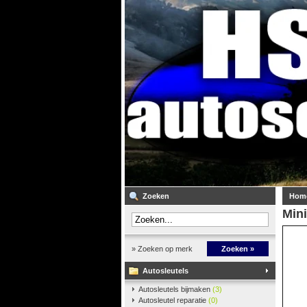
Zoeken
Hom
Mini
» Zoeken op merk
Zoeken »
Autosleutels
Autosleutels bijmaken
(3)
Autosleutel reparatie
(0)