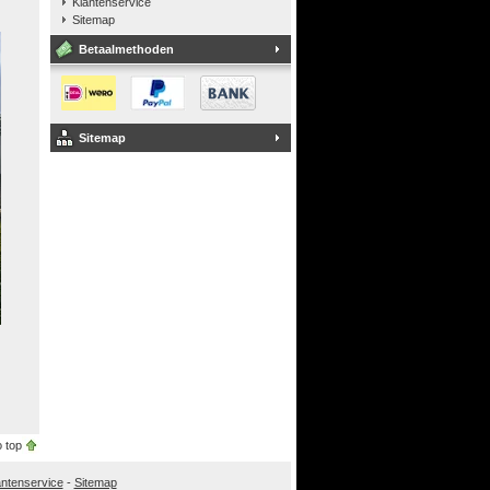
Klantenservice
Sitemap
Betaalmethoden
Sitemap
 top
antenservice
-
Sitemap