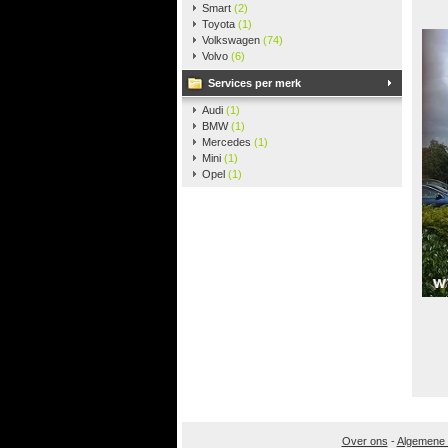
Smart
(2)
Toyota
(1)
Volkswagen
(74)
Volvo
(6)
Services per merk
Audi
(1)
BMW
(1)
Mercedes
(1)
Mini
(1)
Opel
(1)
Over ons
-
Algemene