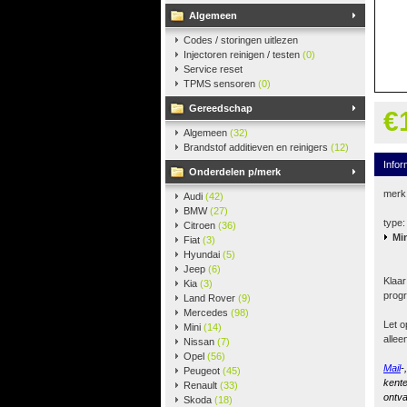
Algemeen
Codes / storingen uitlezen
Injectoren reinigen / testen
(0)
Service reset
TPMS sensoren
(0)
Gereedschap
€
Algemeen
(32)
Brandstof additieven en reinigers
(12)
Infor
Onderdelen p/merk
merk
Audi
(42)
BMW
(27)
type:
Citroen
(36)
Mi
Fiat
(3)
Hyundai
(5)
Jeep
(6)
Klaar
Kia
(3)
progr
Land Rover
(9)
Mercedes
(98)
Let o
Mini
(14)
allee
Nissan
(7)
Opel
(56)
Mail
-
Peugeot
(45)
kente
Renault
(33)
ontva
Skoda
(18)