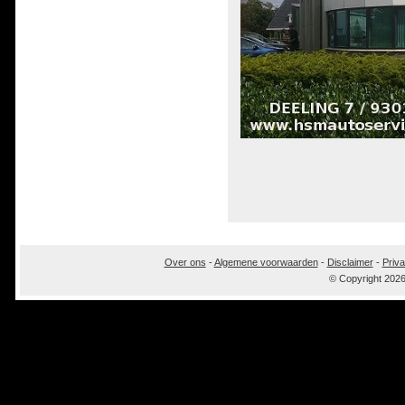
Over ons
-
Algemene voorwaarden
-
Disclaimer
-
Priva
© Copyright 202