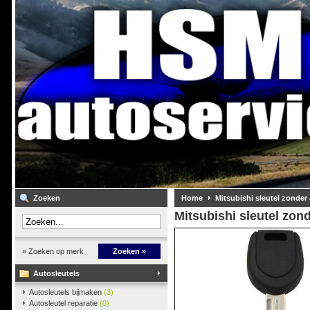
Zoeken
Home
Mitsubishi sleutel zonder
Mitsubishi sleutel zon
» Zoeken op merk
Zoeken »
Autosleutels
Autosleutels bijmaken
(3)
Autosleutel reparatie
(0)