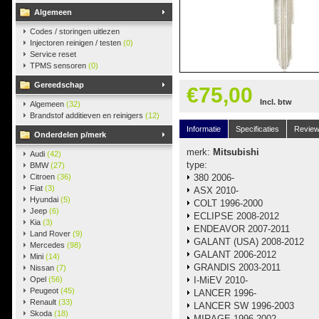
Algemeen
Codes / storingen uitlezen
Injectoren reinigen / testen
(0)
Service reset
TPMS sensoren
(0)
Gereedschap
€75,00
Incl. btw
Algemeen
(32)
Brandstof additieven en reinigers
(12)
Informatie
Specificaties
Revie
Onderdelen p/merk
merk:
Mitsubishi
Audi
(42)
type:
BMW
(27)
Citroen
(36)
380 2006-
Fiat
(3)
ASX 2010-
Hyundai
(5)
COLT 1996-2000
Jeep
(6)
ECLIPSE 2008-2012
Kia
(3)
ENDEAVOR 2007-2011
Land Rover
(9)
GALANT (USA) 2008-2012
Mercedes
(98)
GALANT 2006-2012
Mini
(14)
GRANDIS 2003-2011
Nissan
(7)
Opel
(56)
I-MiEV 2010-
Peugeot
(45)
LANCER 1996-
Renault
(33)
LANCER SW 1996-2003
Skoda
(18)
MIRAGE 1996-2002