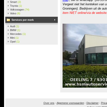
Smart
(2)
Vergeet niet het kenteken van u
Toyota
(1)
Groningen). Bedrijven uit de au
Volkswagen
(74)
item NIET online/via de website
Volvo
(6)
Services per merk
Audi
(1)
BMW
(1)
Mercedes
(1)
Mini
(1)
Opel
(1)
Over ons
-
Algemene voorwaarden
-
Disclaimer
-
Priva