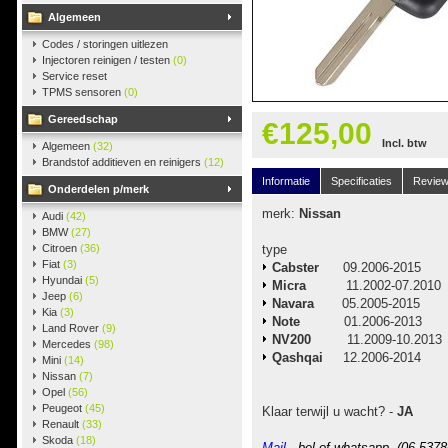
Algemeen
Codes / storingen uitlezen
Injectoren reinigen / testen
(0)
Service reset
TPMS sensoren
(0)
Gereedschap
€125,00
Incl. btw
Algemeen
(32)
Brandstof additieven en reinigers
(12)
Informatie
Specificaties
Revie
Onderdelen p/merk
merk:
Nissan
Audi
(42)
BMW
(27)
Citroen
(36)
type
Fiat
(3)
Cabster
09.2006-2015
Hyundai
(5)
Micra
11.2002-07.2010
Jeep
(6)
Navara
05.2005-2015
Kia
(3)
Note
01.2006-2013
Land Rover
(9)
NV200
11.2009-10.2013
Mercedes
(98)
Qashqai
12.2006-2014
Mini
(14)
Nissan
(7)
Opel
(56)
Peugeot
(45)
Klaar terwijl u wacht? -
JA
Renault
(33)
Skoda
(18)
Mail
-, bel of whatsapp (06-5378