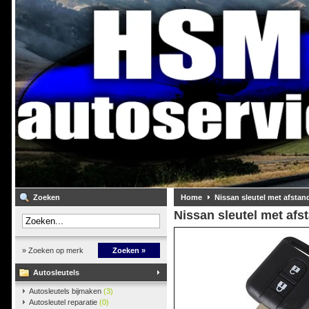
Zoeken
Home
Nissan sleutel met afsta
Nissan sleutel met af
» Zoeken op merk
Zoeken »
Autosleutels
Autosleutels bijmaken
(3)
Autosleutel reparatie
(0)