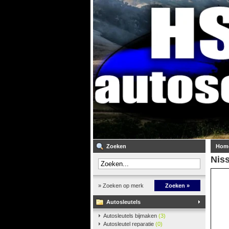
Zoeken
Hom
Niss
» Zoeken op merk
Zoeken »
Autosleutels
Autosleutels bijmaken
(3)
Autosleutel reparatie
(0)