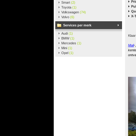
Pr
Smart
(2)
Pu
Toyota
(1)
Qa
Volkswagen
(74)
X-T
Volvo
(6)
Services per merk
Audi
(1)
Klaar
BMW
(1)
Mercedes
(1)
Mail
-
Mini
(1)
kente
Opel
(1)
ontva