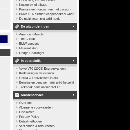
Het belang van onderhoud
Kettingrek of slijtage
Koelsysteem ontluchten met vacuüm
BMW X3 6 cilinder kleppendeksel waarshuwing
De multimeter, niet altijd nuttig
De uitzonderingen
American Muscle
n
The G club
BMW specials
Maserati duo
Dodge Challenger
In de praktijk
Volvo V70 (2008) Ecu vervangen
Kortsluiting in elektronica.
Corsa C koelvloeistof in olie
Benzine en benzine... niet altijd hetzelfde
Trekhaak aansluiten? Niet zo!
Klantenservice
Over ons
Algemene voorwaarden
Disclaimer
Privacy Policy
Betaalmethoden
Verzenden & retourneren