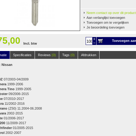
Neem contact op over dit product
Aan verlanglijst toevoegen
Toevoegen om te vergelijken
Je beoordeling toevoegen
75,00
Toevoegen aa
Incl. btw
winkelwagen
matie
Specificaties
Reviews
(0)
Tags
(0)
Afdrukken
:
Nissan
:
0Z
07/2003-04/2009
mera
1999-2006
mera Tino
1999-2005
bster
09/2006-2015
ke
07/2010-2017
cra
11/2002-2016
rano
(Z50) 11.2004-06.2008
vara
2002-2015
te
01/2006-2017
200
11/2009-2017
thfinder
01/2005-2015
rol
2002-2007