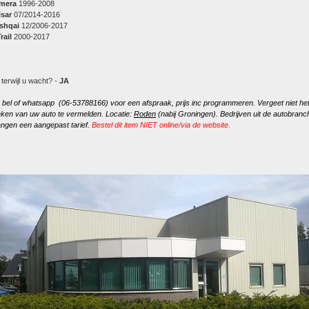
imera
1996-2008
lsar
07/2014-2016
shqai
12/2006-2017
rail
2000-2017
 terwijl u wacht? -
JA
, bel of whatsapp (06-53788166) voor een afspraak, prijs inc programmeren. Vergeet niet he
ken van uw auto te vermelden. Locatie:
Roden
(nabij Groningen). Bedrijven uit de autobranc
ngen een aangepast tarief.
Bestel dit item NIET online/via de website.