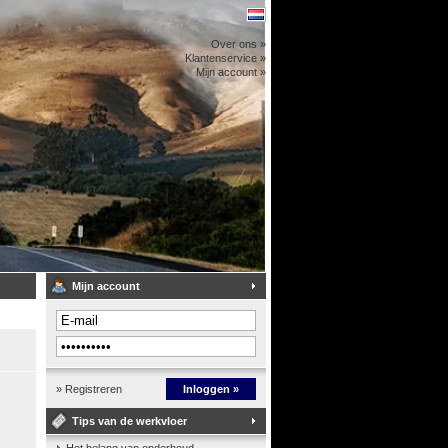
Over ons »
Klantenservice »
Mijn account »
Mijn account
» Registreren
Inloggen »
Tips van de werkvloer