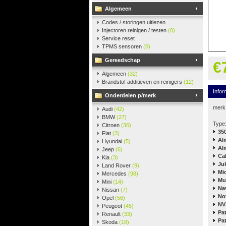
Algemeen
Codes / storingen uitlezen
Injectoren reinigen / testen
(0)
Service reset
TPMS sensoren
(0)
Gereedschap
€
Algemeen
(32)
Brandstof additieven en reinigers
(12)
Infor
Onderdelen p/merk
merk
Audi
(42)
BMW
(27)
Type
Citroen
(36)
35
Fiat
(3)
Al
Hyundai
(5)
Al
Jeep
(6)
Ca
Kia
(3)
Ju
Land Rover
(9)
Mi
Mercedes
(98)
Mu
Mini
(14)
Na
Nissan
(7)
No
Opel
(56)
NV
Peugeot
(45)
Pa
Renault
(33)
Pat
Skoda
(18)