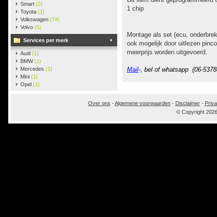
Smart
(2)
1 chip
Toyota
(1)
Volkswagen
(74)
Volvo
(6)
Montage als set (ecu, onderbrek
Services per merk
ook mogelijk door uitlezen pinco
meerprijs worden uitgevoerd.
Audi
(1)
BMW
(1)
Mercedes
(1)
Mail
-, bel of whatsapp (06-5378
Mini
(1)
Opel
(1)
Over ons
-
Algemene voorwaarden
-
Disclaimer
-
Priva
© Copyright 202