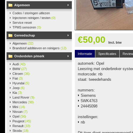
Algemeen
Codes / storingen uitlezen
Injectoren reinigen / testen
(0)
Service reset
TPMS sensoren
(0)
Gereedschap
€50,00
Incl. btw
Algemeen
(32)
Brandstof additieven en reinigers
(12)
Informatie
Specificaties
Revie
Onderdelen p/merk
automerk: Opel
Audi
(42)
Leesring met onderbreker syst
BMW
(27)
Citroen
(36)
motorcode: nb
Fiat
(3)
staat: tweedehands
Hyundai
(5)
Jeep
(6)
nummers:
Kia
(3)
Siemens
Land Rover
(9)
5WK4763
Mercedes
(98)
24445098
Mini
(14)
Nissan
(7)
Opel
(56)
instellingen:
Peugeot
(45)
nb
Renault
(33)
Skoda
(18)
Dit item dient geprogrammeerd 