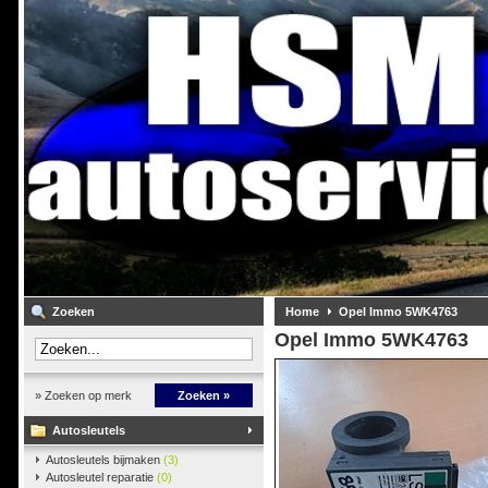
Zoeken
Home
Opel Immo 5WK4763
Opel Immo 5WK4763
» Zoeken op merk
Zoeken »
Autosleutels
Autosleutels bijmaken
(3)
Autosleutel reparatie
(0)