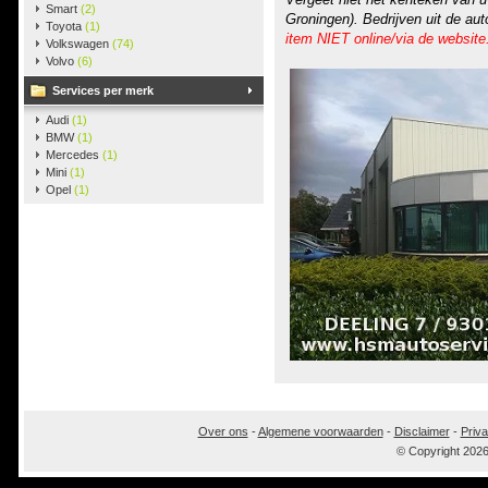
Smart
(2)
Groningen). Bedrijven uit de au
Toyota
(1)
item NIET online/via de website
Volkswagen
(74)
Volvo
(6)
Services per merk
Audi
(1)
BMW
(1)
Mercedes
(1)
Mini
(1)
Opel
(1)
Over ons
-
Algemene voorwaarden
-
Disclaimer
-
Priva
© Copyright 202