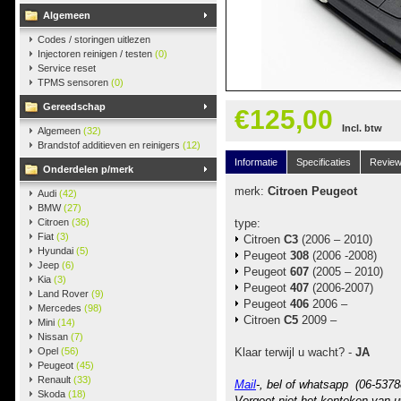
Algemeen
Codes / storingen uitlezen
Injectoren reinigen / testen
(0)
Service reset
TPMS sensoren
(0)
Gereedschap
€125,00
Incl. btw
Algemeen
(32)
Brandstof additieven en reinigers
(12)
Informatie
Specificaties
Revie
Onderdelen p/merk
merk:
Citroen Peugeot
Audi
(42)
BMW
(27)
Citroen
(36)
type:
Fiat
(3)
Citroen
C3
(2006 – 2010)
Hyundai
(5)
Peugeot
308
(2006 -2008)
Jeep
(6)
Peugeot
607
(2005 – 2010)
Kia
(3)
Peugeot
407
(2006-2007)
Land Rover
(9)
Peugeot
406
2006 –
Mercedes
(98)
Citroen
C5
2009 –
Mini
(14)
Nissan
(7)
Opel
(56)
Klaar terwijl u wacht? -
JA
Peugeot
(45)
Renault
(33)
Mail
-, bel of whatsapp (06-5378
Skoda
(18)
Vergeet niet het kenteken van u