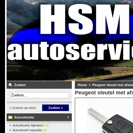
Zoeken
Home
Peugeot sleutel met afst
Peugeot sleutel met a
» Zoeken op merk
Zoeken »
Autosleutels
Autosleutels bijmaken
(3)
Autosleutel reparatie
(0)