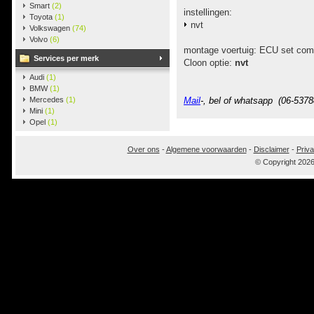
Smart
(2)
instellingen:
Toyota
(1)
nvt
Volkswagen
(74)
Volvo
(6)
montage voertuig: ECU set com
Services per merk
Cloon optie:
nvt
Audi
(1)
BMW
(1)
Mercedes
(1)
Mail
-, bel of whatsapp (06-5378
Mini
(1)
Opel
(1)
Over ons
-
Algemene voorwaarden
-
Disclaimer
-
Priva
© Copyright 202