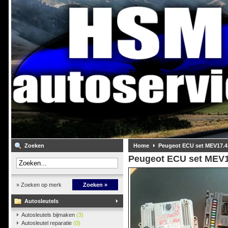
Zoeken
Home
Peugeot ECU set MEV17.4
Peugeot ECU set MEV1
» Zoeken op merk
Zoeken »
Autosleutels
Autosleutels bijmaken
(3)
Autosleutel reparatie
(0)