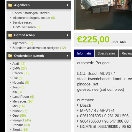
Algemeen
Codes / storingen uitlezen
Injectoren reinigen / testen
(0)
Service reset
TPMS sensoren
(0)
Gereedschap
€225,00
Incl. btw
Algemeen
(32)
Brandstof additieven en reinigers
(12)
Informatie
Specificaties
Revie
Onderdelen p/merk
automerk: Peugeot
Audi
(42)
BMW
(27)
Citroen
(36)
ECU: Bosch MEV17.4
Fiat
(3)
staat: tweedehands, komt uit e
Hyundai
(5)
pincode: nvt
Jeep
(6)
gereset: nee (set compleet)
Kia
(3)
Land Rover
(9)
nummers:
Mercedes
(98)
Bosch
Mini
(14)
MEV17.4 / MEV174
Nissan
(7)
Opel
(56)
0261201505 / 0 261 201 505
Peugeot
(45)
9664738680 / 96 647 386 80
Renault
(33)
BCM/BSI 9663798380 / 96 637
Skoda
(18)