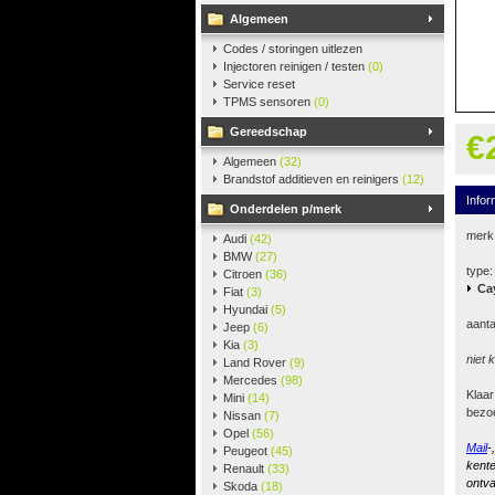
Algemeen
Codes / storingen uitlezen
Injectoren reinigen / testen
(0)
Service reset
TPMS sensoren
(0)
Gereedschap
€
Algemeen
(32)
Brandstof additieven en reinigers
(12)
Infor
Onderdelen p/merk
merk
Audi
(42)
BMW
(27)
type:
Citroen
(36)
Ca
Fiat
(3)
Hyundai
(5)
aanta
Jeep
(6)
Kia
(3)
niet 
Land Rover
(9)
Mercedes
(98)
Klaar
Mini
(14)
bezo
Nissan
(7)
Opel
(56)
Mail
-
Peugeot
(45)
kente
Renault
(33)
ontva
Skoda
(18)