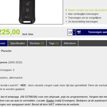
Neem contact op over dit product
Aan verlanglijst toevoegen
Toevoegen om te vergelijken
Je beoordeling toevoegen
225,00
Toevoegen aa
Incl. btw
winkelwagen
matie
Specificaties
Reviews
(0)
Tags
(0)
Afdrukken
:
Porsche
yenne
(2003-2010)
l knoppen: 3
keyless, aftermarket
 terwijl u wacht? -
NEE
- deze sleutels vergen vaak meer tijd dan gemiddeld. Dient als werkpl
ek te worden gepland.
, bel of whatsapp (06-53788166) voor een afspraak, prijs inc programmeren. Vergeet niet he
ken van uw auto te vermelden. Locatie:
Roden
(nabij Groningen). Bedrijven uit de autobranc
ngen een aangepast tarief. Bestel dit item NIET online/via de website.