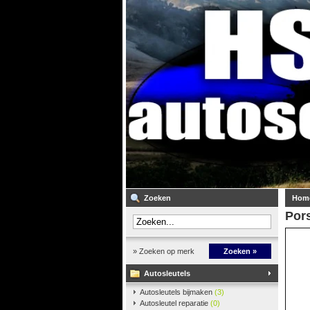
Zoeken
Hom
Por
» Zoeken op merk
Zoeken »
Autosleutels
Autosleutels bijmaken
(3)
Autosleutel reparatie
(0)