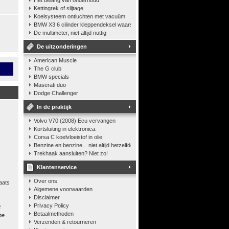
Het belang van onderhoud
Kettingrek of slijtage
Koelsysteem ontluchten met vacuüm
BMW X3 6 cilinder kleppendeksel waarshuwing
De multimeter, niet altijd nuttig
De uitzonderingen
American Muscle
n
The G club
BMW specials
Maserati duo
Dodge Challenger
In de praktijk
Volvo V70 (2008) Ecu vervangen
Kortsluiting in elektronica.
Corsa C koelvloeistof in olie
Benzine en benzine... niet altijd hetzelfde
Trekhaak aansluiten? Niet zo!
Klantenservice
Over ons
aats
Algemene voorwaarden
Disclaimer
Privacy Policy
t
Betaalmethoden
he
Verzenden & retourneren