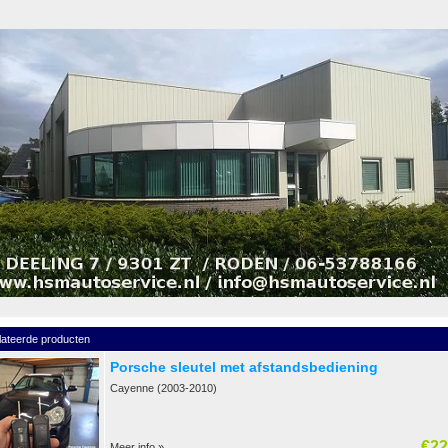
lateerde producten
Porsche sleutel met afstandsbediening
Cayenne (2003-2010)
€22
Meer info »