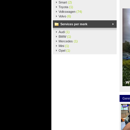
Smart
(2)
Toyota
(1)
Volkswagen
(74)
Volvo
(6)
Services per merk
Audi
(1)
BMW
(1)
Mercedes
(1)
Mini
(1)
Opel
(1)
Gere