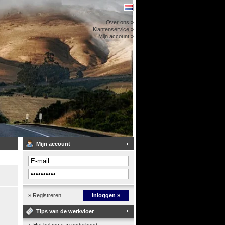
Over ons »
Klantenservice »
Mijn account »
Mijn account
» Registreren
Inloggen »
Tips van de werkvloer